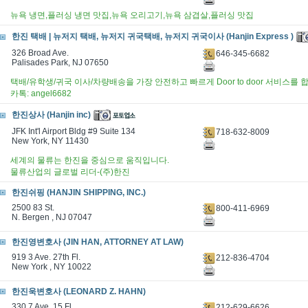
뉴욕 냉면,플러싱 냉면 맛집,뉴욕 오리고기,뉴욕 삼겹살,플러싱 맛집
한진 택배 | 뉴저지 택배, 뉴저지 귀국택배, 뉴저지 귀국이사 (Hanjin Express )
326 Broad Ave.
646-345-6682
Palisades Park, NJ 07650
택배/유학생/귀국 이사/차량배송을 가장 안전하고 빠르게 Door to door 서비스를 합
카톡: angel6682
한진상사 (Hanjin inc)
JFK Int'l Airport Bldg #9 Suite 134
718-632-8009
New York, NY 11430
세계의 물류는 한진을 중심으로 움직입니다.
물류산업의 글로벌 리더-(주)한진
한진쉬핑 (HANJIN SHIPPING, INC.)
2500 83 St.
800-411-6969
N. Bergen , NJ 07047
한진영변호사 (JIN HAN, ATTORNEY AT LAW)
919 3 Ave. 27th Fl.
212-836-4704
New York , NY 10022
한진욱변호사 (LEONARD Z. HAHN)
330 7 Ave. 15 Fl.
212-629-6626