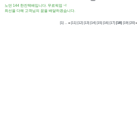
노던 144 한진택배입니다. 무료픽업 ~!
최선을 다해 고객님의 꿈을 배달하겠습니다.
...
[1]
[11]
[12]
[13]
[14]
[15]
[16]
[17]
[18]
[19]
[20]