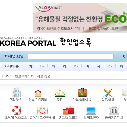
회사(업소)명
Ci
가나다 순
가
나
다
라
마
바
사
아
자
HOME
>
옐로우페이지
>
하로 정렬