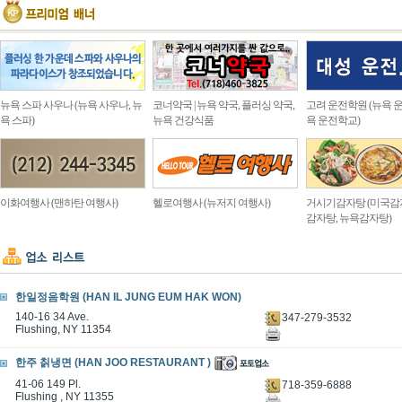
뉴욕 스파 사우나 (뉴욕 사우나, 뉴
코너약국 | 뉴욕 약국, 플러싱 약국,
고려 운전학원 (뉴욕 운
욕 스파)
뉴욕 건강식품
욕 운전학교)
이화여행사 (맨하탄 여행사)
헬로여행사 (뉴저지 여행사)
거시기감자탕 (미국감
감자탕, 뉴욕감자탕)
한일정음학원 (HAN IL JUNG EUM HAK WON)
140-16 34 Ave.
347-279-3532
Flushing, NY 11354
한주 칡냉면 (HAN JOO RESTAURANT )
41-06 149 Pl.
718-359-6888
Flushing , NY 11355