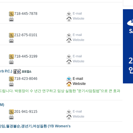
718-445-7878
E-mail
Website
212-675-0101
E-mail
Website
718-445-3199
E-mail
Website
b P.C.)
718-423-8046
E-mail
Website
립니다. 박원장이 수 년간 연구하고 임상 실험한 "운기사암침법"으로 큰 효과
M)
201-941-9115
E-mail
Website
난임,월경불순,갱년기,여성질환 (YB Women's