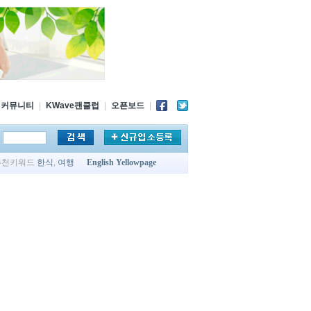
커뮤니티
|
KWave팬클럽
|
오픈보드
|
추천키워드
한식
,
여행
English Yellowpage