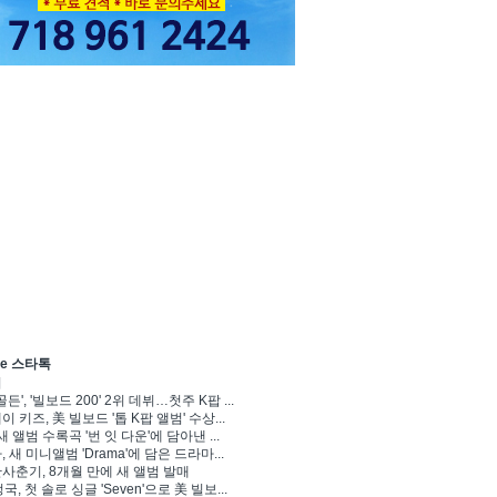
ve 스타톡
기
골든', '빌보드 200' 2위 데뷔…첫주 K팝 ...
 키즈, 美 빌보드 '톱 K팝 앨범' 수상...
새 앨범 수록곡 '번 잇 다운'에 담아낸 ...
 새 미니앨범 'Drama'에 담은 드라마...
사춘기, 8개월 만에 새 앨범 발매
정국, 첫 솔로 싱글 'Seven'으로 美 빌보...