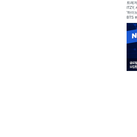
트레저,
ITZY
'하이
BTS 