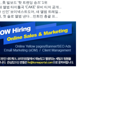
 美 빌보드 '핫 트렌딩 송즈' 1위
, 새 앨범 타이틀곡 'CAKE' 뮤비 티저 공개...
브 신인' 보이넥스트도어, 새 앨범 트레일...
뷔, 첫 솔로 앨범 낸다…민희진 총괄 프...