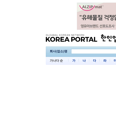
회사(업소)명
가나다 순
가
나
다
라