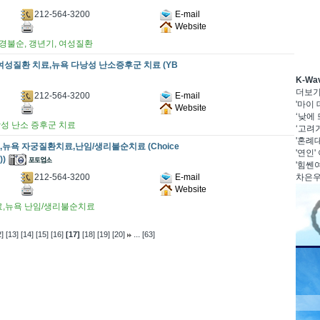
212-564-3200
E-mail
Website
월경불순, 갱년기, 여성질환
여성질환 치료,뉴욕 다낭성 난소증후군 치료 (YB
K-W
더보
212-564-3200
E-mail
'마이
Website
‘낮에 
낭성 난소 증후군 치료
‘고려거
'혼례대
,뉴욕 자궁질환치료,난임/생리불순치료 (Choice
'연인'
))
'힘쎈여
212-564-3200
E-mail
차은우·
Website
료,뉴욕 난임/생리불순치료
...
]
[13]
[14]
[15]
[16]
[17]
[18]
[19]
[20]
[63]