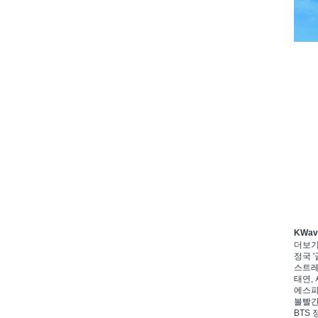
KWa
더보
정국 '
스트레이
태연, 
에스파,
볼빨간
BTS 