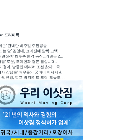
ave 드라마톡
기
 데몬' 완벽한 비주얼 주인공들
뜨는 달’ 김영대, 표예진에 깜짝 고백...
란전쟁’ 최수종 본격 등장...거란군 2...
첩' 로운, 조이현과 결혼 결심…'3...
 이청아, 남궁민 데리러 조선 왔다…극...
자 강남순' 배우들의 굿바이 메시지 & ...
박규영, 학교 밖 데이트 포착 '오늘도 ...