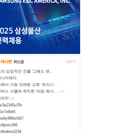
의 상징적인 건물 '그랜드 센…
이니어체리
에서 가장 오래된 교회 ‘트리니…
버스 서클에 위치한 ‘타임 워너 …
(1)
넛피치
(1)
us3a2345u76r
d5o7o9ot6
9oi6y890or567
8o9pors345
uo9odrtw3234