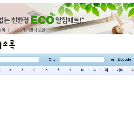
City
Zipcode
or
마
바
사
아
자
차
카
타
파
하
기타