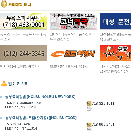
뉴욕 스파 사우나 (뉴욕 사우나, 뉴
코너약국 | 뉴욕 약국, 플러싱 약국,
고려 운전학원 (뉴욕 운
욕 스파)
뉴욕 건강식품
욕 운전학교)
이화여행사 (맨하탄 여행사)
헬로여행사 (뉴저지 여행사)
거시기감자탕 (미국감
감자탕, 뉴욕감자탕)
놀부즉석김밥 (NOLBU NOLBU NEW YORK)
164-25A Northern Blvd.
718-321-1511
Flushing, NY 11358
놀부즉석김밥1호점(잔치집) ([NOL BU FOOD)
151-29 34 , Ave.
718-961-2461
Flushing , NY 11354