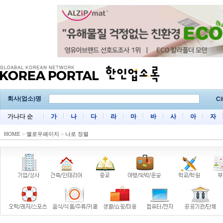
회사(업소)명
Ci
가나다 순
가
나
다
라
마
바
사
아
자
HOME
>
옐로우페이지
>
나로 정렬