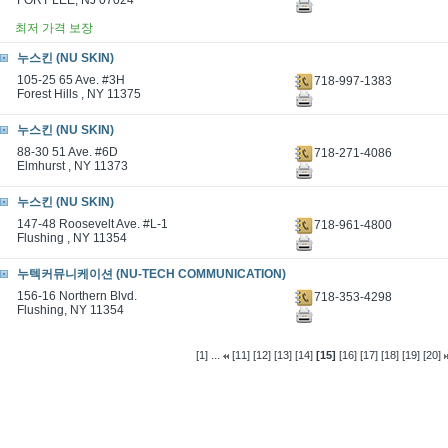
FORT LEE, NJ 07024
최저 가격 보장
누스킨 (NU SKIN)
105-25 65 Ave. #3H
718-997-1383
Forest Hills , NY 11375
누스킨 (NU SKIN)
88-30 51 Ave. #6D
718-271-4086
Elmhurst , NY 11373
누스킨 (NU SKIN)
147-48 Roosevelt Ave. #L-1
718-961-4800
Flushing , NY 11354
누텍커뮤니케이션 (NU-TECH COMMUNICATION)
156-16 Northern Blvd.
718-353-4298
Flushing, NY 11354
...
[1]
[11]
[12]
[13]
[14]
[15]
[16]
[17]
[18]
[19]
[20]