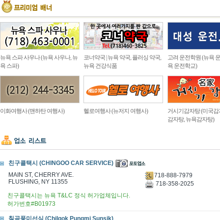
뉴욕 스파 사우나 (뉴욕 사우나, 뉴
코너약국 | 뉴욕 약국, 플러싱 약국,
고려 운전학원 (뉴욕 운
욕 스파)
뉴욕 건강식품
욕 운전학교)
이화여행사 (맨하탄 여행사)
헬로여행사 (뉴저지 여행사)
거시기감자탕 (미국감
감자탕, 뉴욕감자탕)
친구콜택시 (CHINGOO CAR SERVICE)
MAIN ST, CHERRY AVE.
718-888-7979
FLUSHING, NY 11355
718-358-2025
친구콜택시는 뉴욕 T&LC 정식 허가업체입니다.
허가번호#B01973
칠곡풍미선식 (Chilgok Pungmi Sunsik)