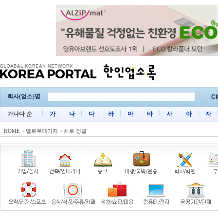
회사(업소)명
Ci
가나다 순
가
나
다
라
마
바
사
아
자
HOME
>
옐로우페이지
>
차로 정렬