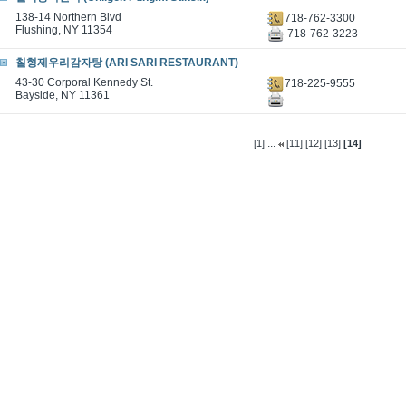
138-14 Northern Blvd
718-762-3300
Flushing, NY 11354
718-762-3223
칠형제우리감자탕 (ARI SARI RESTAURANT)
43-30 Corporal Kennedy St.
718-225-9555
Bayside, NY 11361
...
[1]
[11]
[12]
[13]
[14]