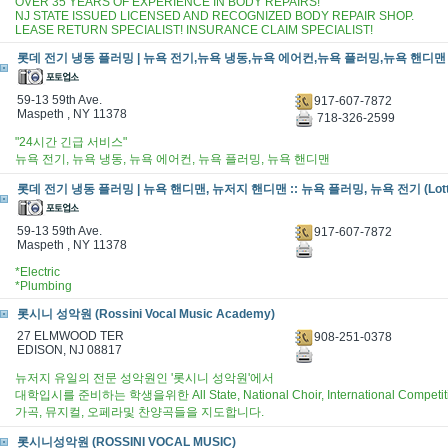
OVER 35 YEARS OF EXPERIENCE IN BODY REPAIRS!
NJ STATE ISSUED LICENSED AND RECOGNIZED BODY REPAIR SHOP.
LEASE RETURN SPECIALIST! INSURANCE CLAIM SPECIALIST!
롯데 전기 냉동 플러밍 | 뉴욕 전기,뉴욕 냉동,뉴욕 에어컨,뉴욕 플러밍,뉴욕 핸디맨 (Lot
59-13 59th Ave.
917-607-7872
Maspeth , NY 11378
718-326-2599
"24시간 긴급 서비스"
뉴욕 전기, 뉴욕 냉동, 뉴욕 에어컨, 뉴욕 플러밍, 뉴욕 핸디맨
롯데 전기 냉동 플러밍 | 뉴욕 핸디맨, 뉴저지 핸디맨 :: 뉴욕 플러밍, 뉴욕 전기 (Lott
59-13 59th Ave.
917-607-7872
Maspeth , NY 11378
*Electric
*Plumbing
롯시니 성악원 (Rossini Vocal Music Academy)
27 ELMWOOD TER
908-251-0378
EDISON, NJ 08817
뉴저지 유일의 전문 성악원인 '롯시니 성악원'에서
대학입시를 준비하는 학생을위한 All State, National Choir, International C
가곡, 뮤지컬, 오페라및 찬양곡들을 지도합니다.
롯시니성악원 (ROSSINI VOCAL MUSIC)