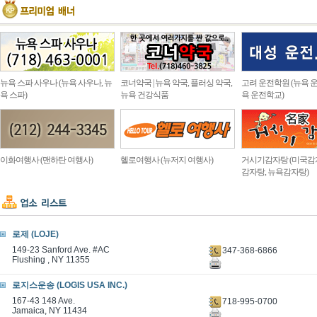
뉴욕 스파 사우나 (뉴욕 사우나, 뉴
코너약국 | 뉴욕 약국, 플러싱 약국,
고려 운전학원 (뉴욕 운
욕 스파)
뉴욕 건강식품
욕 운전학교)
이화여행사 (맨하탄 여행사)
헬로여행사 (뉴저지 여행사)
거시기감자탕 (미국감
감자탕, 뉴욕감자탕)
로제 (LOJE)
149-23 Sanford Ave. #AC
347-368-6866
Flushing , NY 11355
로지스운송 (LOGIS USA INC.)
167-43 148 Ave.
718-995-0700
Jamaica, NY 11434