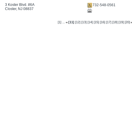
3 Koster Blvd. #6A
732-548-0561
Closter, NJ 08837
...
[1]
[11]
[12]
[13]
[14]
[15]
[16]
[17]
[18]
[19]
[20]