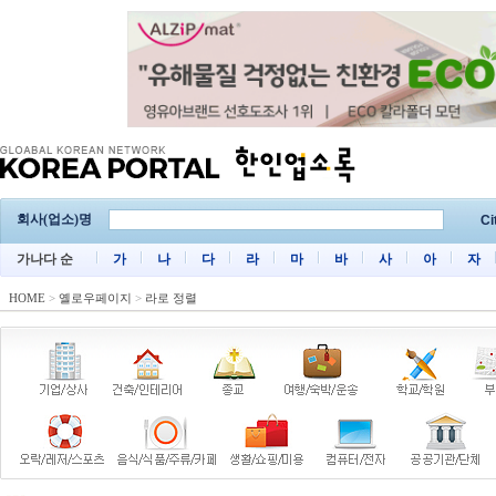
회사(업소)명
Ci
가나다 순
가
나
다
라
마
바
사
아
자
HOME
>
옐로우페이지
>
라로 정렬