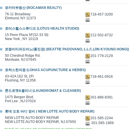
로카마부동산 (ROCAMAR REALTY)
76-11 Broadway
718-457-3200
Elmhurst, NY 11373
로터스헬스스튜디오 (LOTUS HEALTH STUDIO)
15 Penn Plaza 5F(32-33 St)
212-502-8732
New York , NY 10119
로펌비티파도바노(홍진경) (BEATTIE PADOVANO, L.L.C.(JIN KYOUNG HONG)
50 Chestnut Ridge Rd.
201-779-2129
Montvale, NJ 07645
로하스한의원 (LOHAS ACUPUNCTURE & HERBS)
43-42A 162 St, 2Fl
718-461-0916
Flushing, NY 11358
론드로맷&클리너 (LAUNDROMAT & CLEANER)
1475 Bergen Blvd.
201-886-8391
Fort Lee , NJ 07024
롯데 오토 바디 정비 ( NEW LOTTE AUTO BODY REPAIR)
NEW LOTTE AUTO BODY REPAIR
201-585-2244
NEW LOTTE AUTO BODY REPAIR, NJ 07650
201-585-1969