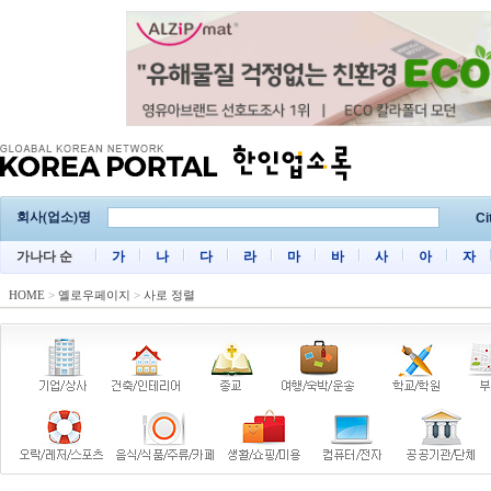
회사(업소)명
Ci
가나다 순
가
나
다
라
마
바
사
아
자
HOME
>
옐로우페이지
>
사로 정렬