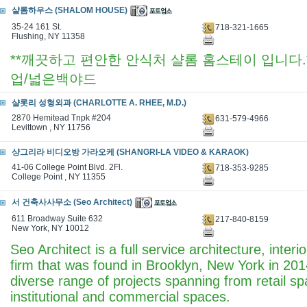
샬롬하우스 (SHALOM HOUSE)
35-24 161 St.
718-321-1665
Flushing, NY 11358
**깨끗하고 편안한 안식처 샬롬 홈스테이 입니다.*
업/넓은백야드
샬롯리 성형외과 (CHARLOTTE A. RHEE, M.D.)
2870 Hemitead Tnpk #204
631-579-4966
Levittown , NY 11756
샹그리라 비디오방 가라오케 (SHANGRI-LA VIDEO & KARAOK)
41-06 College Point Blvd. 2Fl.
718-353-9285
College Point , NY 11355
서 건축사사무소 (Seo Architect)
611 Broadway Suite 632
217-840-8159
New York, NY 10012
Seo Architect is a full service architecture, inter
firm that was found in Brooklyn, New York in 201
diverse range of projects spanning from retail spa
institutional and commercial spaces.