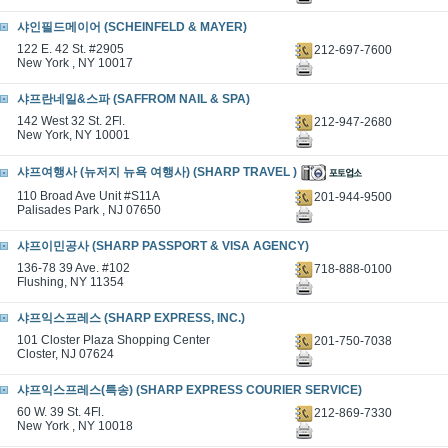
샤인필드메이어 (SCHEINFELD & MAYER)
122 E. 42 St. #2905
212-697-7600
New York , NY 10017
샤프란네일&스파 (SAFFROM NAIL & SPA)
142 West 32 St. 2Fl.
212-947-2680
New York, NY 10001
샤프여행사 (뉴저지 뉴욕 여행사) (SHARP TRAVEL )
110 Broad Ave Unit #S11A
201-944-9500
Palisades Park , NJ 07650
샤프이민공사 (SHARP PASSPORT & VISA AGENCY)
136-78 39 Ave. #102
718-888-0100
Flushing, NY 11354
샤프익스프레스 (SHARP EXPRESS, INC.)
101 Closter Plaza Shopping Center
201-750-7038
Closter, NJ 07624
샤프익스프레스(특송) (SHARP EXPRESS COURIER SERVICE)
60 W. 39 St. 4Fl.
212-869-7330
New York , NY 10018