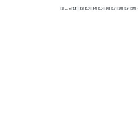
...
[1]
[11]
[12]
[13]
[14]
[15]
[16]
[17]
[18]
[19]
[20]