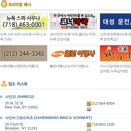
뉴욕 스파 사우나 (뉴욕 사우나, 뉴
코너약국 | 뉴욕 약국, 플러싱 약국,
고려 운전학원 (뉴욕 운
욕 스파)
뉴욕 건강식품
욕 운전학교)
이화여행사 (맨하탄 여행사)
헬로여행사 (뉴저지 여행사)
거시기감자탕 (미국감
감자탕, 뉴욕감자탕)
샤인32 (SHINE32)
35 W. 32 St.
212-564-4004
New York, NY 10001
샤인버그앤슈와츠 (SAHEINBERG INNO & SCHWART)
16 Court St.
718-855-2335
Brooklyn , NY 11241