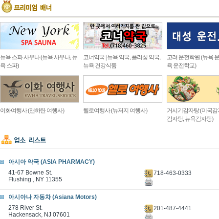
뉴욕 스파 사우나 (뉴욕 사우나, 뉴
코너약국 | 뉴욕 약국, 플러싱 약국,
고려 운전학원 (뉴욕 운
욕 스파)
뉴욕 건강식품
욕 운전학교)
이화여행사 (맨하탄 여행사)
헬로여행사 (뉴저지 여행사)
거시기감자탕 (미국감
감자탕, 뉴욕감자탕)
아시아 약국 (ASIA PHARMACY)
41-67 Bowne St.
718-463-0333
Flushing , NY 11355
아시아나 자동차 (Asiana Motors)
278 River St.
201-487-4441
Hackensack, NJ 07601