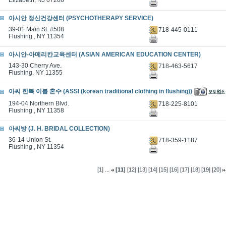
Elizabeth, NJ 07208
아시안 정신건강센터 (PSYCHOTHERAPY SERVICE)
39-01 Main St. #508
718-445-0111
Flushing , NY 11354
아시안-아메리칸교육센터 (ASIAN AMERICAN EDUCATION CENTER)
143-30 Cherry Ave.
718-463-5617
Flushing, NY 11355
아씨 한복 이불 혼수 (ASSI (korean traditional clothing in flushing))
194-04 Northern Blvd.
718-225-8101
Flushing , NY 11358
아씨방 (J. H. BRIDAL COLLECTION)
36-14 Union St.
718-359-1187
Flushing , NY 11354
...
[1]
[11]
[12]
[13]
[14]
[15]
[16]
[17]
[18]
[19]
[20]