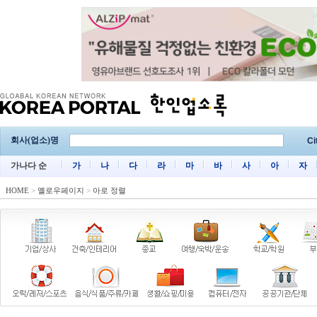
회사(업소)명
Ci
가나다 순
가
나
다
라
마
바
사
아
자
HOME
>
옐로우페이지
>
아로 정렬