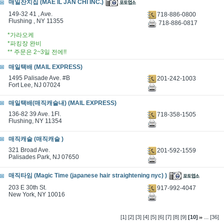
매일잔치집 (MAE IL JAN CHI INC.)
149-32 41 , Ave.
718-886-0800
Flushing , NY 11355
718-886-0817
*가라오케
*파킹장 완비
** 주문은 2~3일 전에!!
매일택배 (MAIL EXPRESS)
1495 Palisade Ave. #B
201-242-1003
Fort Lee, NJ 07024
매일택배(매직캐슬내) (MAIL EXPRESS)
136-82 39 Ave. 1Fl.
718-358-1505
Flushing, NY 11354
매직캐슬 (매직캐슬 )
321 Broad Ave.
201-592-1559
Palisades Park, NJ 07650
매직타임 (Magic Time (japanese hair straightening nyc) )
203 E 30th St.
917-992-4047
New York, NY 10016
...
[1]
[2]
[3]
[4]
[5]
[6]
[7]
[8]
[9]
[10]
[36]