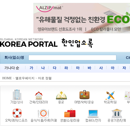
회사(업소)명
Ci
가나다 순
가
나
다
라
마
바
사
아
자
HOME
>
옐로우페이지
>
마로 정렬