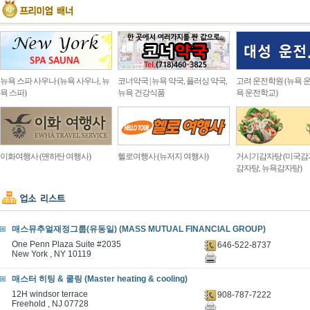
뉴욕 스파 사우나 (뉴욕 사우나, 뉴
코너약국 | 뉴욕 약국, 플러싱 약국,
고려 운전학원 (뉴욕 운
욕 스파)
뉴욕 건강식품
욕 운전학교)
이화여행사 (맨하탄 여행사)
헬로여행사 (뉴저지 여행사)
거시기감자탕 (미국감
감자탕, 뉴욕감자탕)
매스뮤추얼재정그룹(유동일) (MASS MUTUAL FINANCIAL GROUP)
One Penn Plaza Suite #2035
646-522-8737
New York , NY 10119
매스터 히팅 & 쿨링 (Master heating & cooling)
12H windsor terrace
908-787-7222
Freehold , NJ 07728