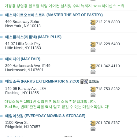
가정용 상업용 센트럴 히팅 에어컨 설치및 수리 뉴저지 hvac 라이센스 소유
매스터아트오브페스트리 (MASTER THE ART OF PASTRY)
460 Broadway Soho
212-219-8890
New York , NY 10013
매스플러스(리틀넥) (MATH PLUS)
44-07 Little Neck Pky
718-229-6400
Little Neck, NY 11363
매이패어 (MAY FAIR)
390 Hackensack Ave. #149
201-342-4119
Hackensack, NJ 07601
매일소독 (PARKS EXTERMINATOR N.Y.CO)
149-09 Barclay Ave. #3A
718-753-8282
Flushing , NY 11355
매일소독은 1991년 설립된 전통의 소독 전문업체입니다.
'Bed Bug 빈데' 완전박멸 역시 믿고 맡길 수 있는 매일소독입니다!
매일이삿짐 (EVERYDAY MOVING & STORAGE)
1100 River St.
201-376-8787
Ridgefield, NJ 07657