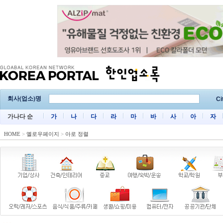
회사(업소)명
Ci
가나다 순
가
나
다
라
마
바
사
아
자
HOME
>
옐로우페이지
>
아로 정렬