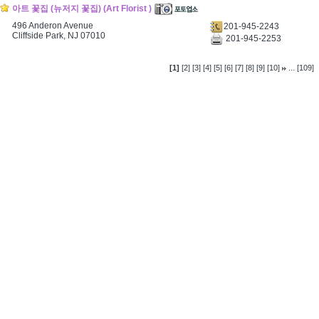
아트 꽃집 (뉴저지 꽃집) (Art Florist )
496 Anderon Avenue
201-945-2243
Cliffside Park, NJ 07010
201-945-2253
...
[1]
[2]
[3]
[4]
[5]
[6]
[7]
[8]
[9]
[10]
[109]