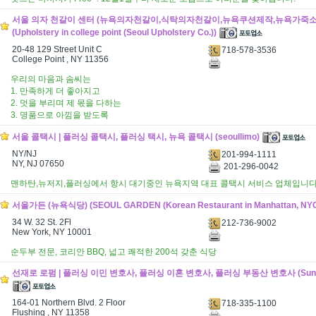
서울 의자 천갈이 센터 (뉴욕의자천갈이,식탁의자천갈이,뉴욕쿠션제작,뉴욕가죽
(Upholstery in college point (Seoul Upholstery Co.))
20-48 129 Street Unit C
718-578-3536
College Point , NY 11356
우리의 마음과 솜씨는
1. 만족하게 더 좋아지고
2. 멋을 부리며 제 몫을 다하는
3. 명품으로 아낌을 받도록
서울 콜택시 | 플러싱 콜택시, 플러싱 택시, 뉴욕 콜택시 (seoullimo)
NY/NJ
201-994-1111
NY, NJ 07650
201-296-0042
맨하탄,뉴저지,플러싱에서 항시 대기중인 뉴욕지역 대표 콜택시 서비스 업체입니다
서울가든 (뉴욕식당) (SEOUL GARDEN (Korean Restaurant in Manhattan, NYC
34 W. 32 St. 2Fl
212-736-9002
New York, NY 10001
순두부 전문, 코리안 BBQ, 넓고 쾌적한 200석 갖춘 식당
선재로 로펌 | 플러싱 이민 변호사, 플러싱 이혼 변호사, 플러싱 부동산 변호사 (SunJa
164-01 Northern Blvd. 2 Floor
718-335-1100
Flushing , NY 11358