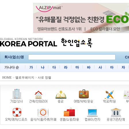
회사(업소)명
Ci
가나다 순
가
나
다
라
마
바
사
아
자
HOME
>
옐로우페이지
>
사로 정렬