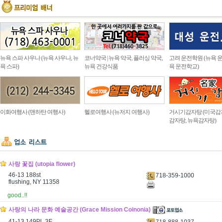
뉴욕 스파 사우나 (뉴욕 사우나, 뉴
코너약국 | 뉴욕 약국, 플러싱 약국,
고려 운전학원 (뉴욕 운
욕 스파)
뉴욕 건강식품
욕 운전학교)
이화여행사 (맨하탄 여행사)
헬로여행사 (뉴저지 여행사)
거시기감자탕 (미국감
감자탕, 뉴욕감자탕)
사랑 꽃집 (utopia flower)
46-13 188st
718-359-1000
flushing, NY 11358
good..!!
사랑의 나라 문화 예술공간 (Grace Mission Coinonia)
41-13 149PL 3F
718-888-1037