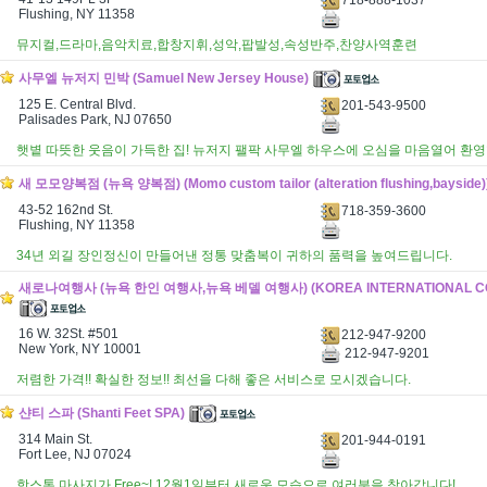
Flushing, NY 11358
뮤지컬,드라마,음악치료,합창지휘,성악,팝발성,속성반주,찬양사역훈련
사무엘 뉴저지 민박 (Samuel New Jersey House)
125 E. Central Blvd.
201-543-9500
Palisades Park, NJ 07650
햇볕 따뜻한 웃음이 가득한 집! 뉴저지 팰팍 사무엘 하우스에 오심을 마음열어 환영
새 모모양복점 (뉴욕 양복점) (Momo custom tailor (alteration flushing,bayside)
43-52 162nd St.
718-359-3600
Flushing, NY 11358
34년 외길 장인정신이 만들어낸 정통 맞춤복이 귀하의 품력을 높여드립니다.
새로나여행사 (뉴욕 한인 여행사,뉴욕 베델 여행사) (KOREA INTERNATIONAL CO
16 W. 32St. #501
212-947-9200
New York, NY 10001
212-947-9201
저렴한 가격!! 확실한 정보!! 최선을 다해 좋은 서비스로 모시겠습니다.
샨티 스파 (Shanti Feet SPA)
314 Main St.
201-944-0191
Fort Lee, NJ 07024
핫스톤 마사지가 Free~! 12월1일부터 새로운 모습으로 여러분을 찾아갑니다!