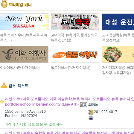
뉴욕 스파 사우나 (뉴욕 사우나, 뉴
코너약국 | 뉴욕 약국, 플러싱 약국,
고려 운전학원 (뉴욕 운
욕 스파)
뉴욕 건강식품
욕 운전학교)
이화여행사 (맨하탄 여행사)
헬로여행사 (뉴저지 여행사)
거시기감자탕 (미국감
감자탕, 뉴욕감자탕)
라인 아트 (미국 포트폴리오,미국 미술유학,뉴욕 뉴저지 포트폴리오,뉴욕 뉴저지 입시
portfolio school in bergen county (Line Art))
1550 Lemoine Ave. #210
201-923-4017
Fort Lee , NJ 07024
아래에 자세한 정보 보실 수 있습니다
라인 아트 | 뉴욕 미술학원,뉴욕 입시미술,뉴저지 미술학원,뉴저지 아동미술,뉴저지 