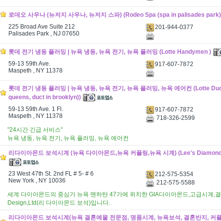
로데오 사우나 (뉴저지 사우나, 뉴저지 스파) (Rodeo Spa (spa in palisades park)
225 Broad Ave Suite 212
201-944-0377
Palisades Park , NJ 07650
롯데 전기 냉동 플러밍 | 뉴욕 냉동, 뉴욕 전기, 뉴욕 플러밍 (Lotte Handymen )
59-13 59th Ave.
917-607-7872
Maspeth , NY 11378
롯데 전기 냉동 플러밍 | 뉴욕 냉동, 뉴욕 전기, 뉴욕 플러밍, 뉴욕 에어컨 (Lotte Duct (
queens, duct in brooklyn))
59-13 59th Ave. 1 Fl.
917-607-7872
Maspeth , NY 11378
718-326-2599
"24시간 긴급 서비스"
뉴욕 냉동, 뉴욕 전기, 뉴욕 플러밍, 뉴욕 에어컨
리다이아몬드 보석시계 (뉴욕 다이아몬드,뉴욕 커플링,뉴욕 시계) (Lee's Diamond De
23 West 47th St. 2nd FL # 5- # 6
212-575-5354
New York , NY 10036
212-575-5588
세계 다이아몬드의 중심가 뉴욕 맨하탄 47가에 위치한 GIA다이아몬드,고급시계,결혼예
Design,Ltd(리 다이아몬드 보석)입니다.
리다이아몬드 보석시계(뉴욕 결혼예물 전문점, 명품시계, 뉴욕보석, 결혼반지, 커플링)