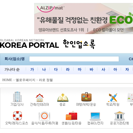
회사(업소)명
Ci
가나다 순
가
나
다
라
마
바
사
아
자
HOME
>
옐로우페이지
>
라로 정렬