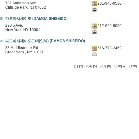
731 Anderson Ave.
201-945-0530
Cliffside Park, NJ 07652
다모아시세이도 (DAMOA SHISEIDO)
298 5 Ave.
212-629-9090
New York, NY 10001
다모아시세이도(그레잇넥) (DAMOA SHISEIDO)
83 Middledneck Rd.
516-773-2469
Great Neck , NY 11021
...
[1]
[2]
[3]
[4]
[5]
[6]
[7]
[8]
[9]
[10]
[120]