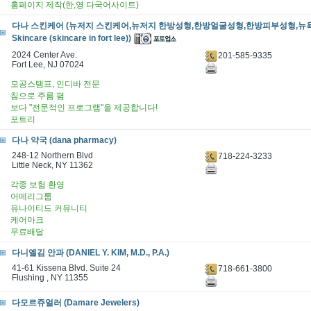
홈페이지 제작(한,영 다국어사이트)
다나 스킨케어 (뉴저지 스킨케어,뉴저지 한방성형,한방얼굴성형,한방피부성형,뉴욕 
Skincare (skincare in fort lee))
2024 Center Ave.
201-585-9335
Fort Lee, NJ 07024
모공스탬프, 인디바 전문
침으로 주름 폄
보다 "전문적인 프로그램"을 제공합니다!
포트리
다나 약국 (dana pharmacy)
248-12 Northern Blvd
718-224-3233
Little Neck, NY 11362
각종 보험 환영
어메리그룹
유나이티드 커뮤니티
케어마크
무료배달
다니엘김 안과 (DANIEL Y. KIM, M.D., P.A.)
41-61 Kissena Blvd. Suite 24
718-661-3800
Flushing , NY 11355
다모르쥬얼러 (Damare Jewelers)