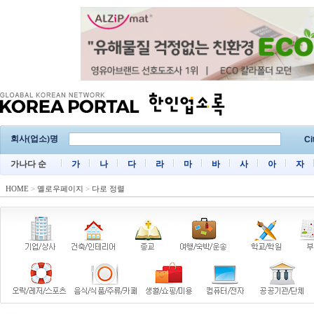
회사(업소)명
Ci
가나다 순
가
나
다
라
마
바
사
아
자
HOME
>
옐로우페이지
>
다로 정렬