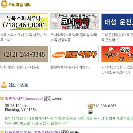
뉴욕 스파 사우나 (뉴욕 사우나, 뉴
코너약국 | 뉴욕 약국, 플러싱 약국,
고려 운전학원 (뉴욕 운
욕 스파)
뉴욕 건강식품
욕 운전학교)
이화여행사 (맨하탄 여행사)
헬로여행사 (뉴저지 여행사)
거시기감자탕 (미국감
감자탕, 뉴욕감자탕)
달인 맛사지 (massage)
35-28 154 street
718-886-6267
Flushing, NY 11354
한약재 넣은 스페셜한 발맛사지와 핫팻 찜질로 지친 피로 푸시고 한방콜라겐으로 
사우나에 별도로 가실 필요가 없습니다 ^^
대동연회장 (DAE DONG MANOR)