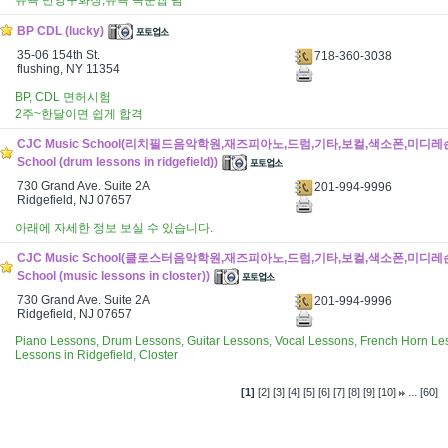
뉴욕 반영구화장,뉴욕 속눈썹 펌
BP CDL (lucky)
35-06 154th St.
718-360-3038
flushing, NY 11354
BP, CDL 면허시험
2주~한달이면 쉽게 합격
CJC Music School(리치필드음악학원,재즈피아노,드럼,기타,보컬,색소폰,미디레슨) 
School (drum lessons in ridgefield))
730 Grand Ave. Suite 2A
201-994-9996
Ridgefield, NJ 07657
아래에 자세한 정보 보실 수 있습니다.
CJC Music School(클로스터음악학원,재즈피아노,드럼,기타,보컬,색소폰,미디레슨) 
School (music lessons in closter))
730 Grand Ave. Suite 2A
201-994-9996
Ridgefield, NJ 07657
Piano Lessons, Drum Lessons, Guitar Lessons, Vocal Lessons, French Horn L
Lessons in Ridgefield, Closter
...
[1]
[2]
[3]
[4]
[5]
[6]
[7]
[8]
[9]
[10]
[60]