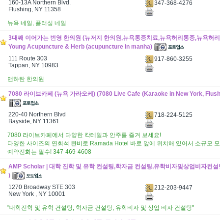
160-13A Northern Blvd.
347-368-4276
Flushing, NY 11358
뉴욕 네일, 플러싱 네일
3대째 이어가는 번영 한의원 (뉴저지 한의원,뉴욕통증치료,뉴욕허리통증,뉴욕허리디
Young Acupuncture & Herb (acupuncture in manha)
111 Route 303
917-860-3255
Tappan, NY 10983
맨하탄 한의원
7080 라이브카페 (뉴욕 가라오케) (7080 Live Cafe (Karaoke in New York, Flushi
220-40 Northern Blvd
718-224-5125
Bayside, NY 11361
7080 라이브카페에서 다양한 칵테일과 안주를 즐겨 보세요!
다양한 사이즈의 연회석 완비로 Ramada Hotel 바로 앞에 위치해 있어서 소규모 
예약전화는 필수! 347-469-4608
AMP Scholar | 대학 진학 및 유학 컨설팅,학자금 컨설팅,유학비자및상업비자컨설팅 (
)
1270 Broadway STE 303
212-203-9447
New York , NY 10001
"대학진학 및 유학 컨설팅, 학자금 컨설팅, 유학비자 및 상업 비자 컨설팅"