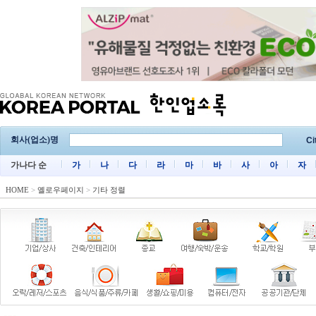
회사(업소)명
Ci
가나다 순
가
나
다
라
마
바
사
아
자
HOME
>
옐로우페이지
>
기타 정렬