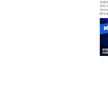
트레저,
ITZY
'하이
BTS 