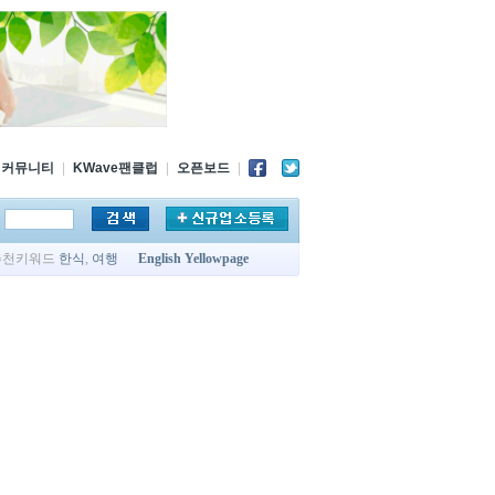
커뮤니티
|
KWave팬클럽
|
오픈보드
|
추천키워드
한식
,
여행
English Yellowpage