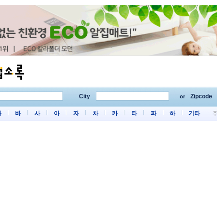
City
Zipcode
or
마
바
사
아
자
차
카
타
파
하
기타