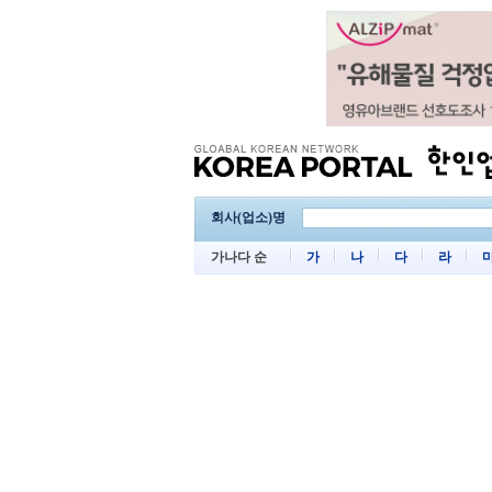
회사(업소)명
가나다 순
가
나
다
라