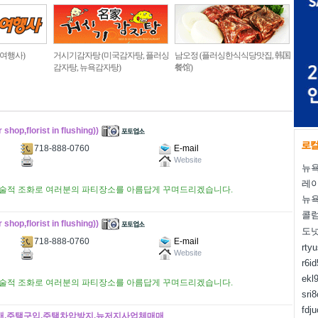
 여행사)
거시기감자탕 (미국감자탕, 플러싱
남오정 (플러싱한식식당맛집, 韩国
감자탕, 뉴욕감자탕)
餐馆)
op,florist in flushing))
718-888-0760
E-mail
Website
뉴욕
레
 풍선의 예술적 조화로 여러분의 파티장소를 아름답게 꾸며드리겠습니다.
뉴욕
콜럼
op,florist in flushing))
도
718-888-0760
E-mail
rty
Website
r6i
ekl
 풍선의 예술적 조화로 여러분의 파티장소를 아름답게 꾸며드리겠습니다.
sri
fdj
매매,주택구입,주택차압방지,뉴저지사업체매매