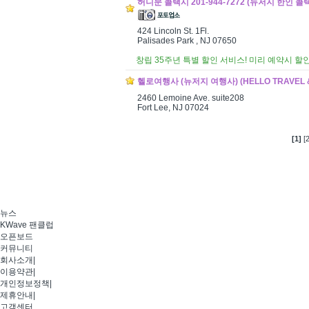
허니문 콜택시 201-944-7272 (뉴저지 한인 콜택시
424 Lincoln St. 1Fl.
Palisades Park , NJ 07650
창립 35주년 특별 할인 서비스! 미리 예약시 할인혜
헬로여행사 (뉴저지 여행사) (HELLO TRAVEL & TOUR
2460 Lemoine Ave. suite208
Fort Lee, NJ 07024
[1]
[2
뉴스
KWave 팬클럽
오픈보드
커뮤니티
회사소개
|
이용약관
|
개인정보정책
|
제휴안내
|
고객센터