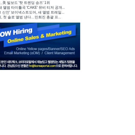
 美 빌보드 '핫 트렌딩 송즈' 1위
, 새 앨범 타이틀곡 'CAKE' 뮤비 티저 공개...
브 신인' 보이넥스트도어, 새 앨범 트레일...
뷔, 첫 솔로 앨범 낸다…민희진 총괄 프...