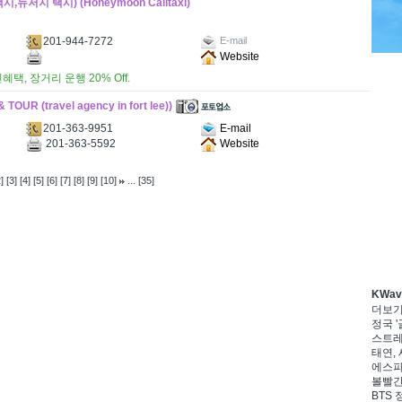
,뉴저지 택시) (Honeymoon Calltaxi)
201-944-7272
E-mail
Website
택, 장거리 운행 20% Off.
 (travel agency in fort lee))
201-363-9951
E-mail
201-363-5592
Website
...
]
[3]
[4]
[5]
[6]
[7]
[8]
[9]
[10]
[35]
KWa
더보
정국 '
스트레이
태연, 
에스파,
볼빨간
BTS 