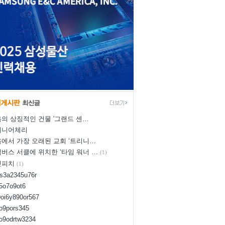
의 상징적인 건물 '그랜드 센…
이니어체리
에서 가장 오래된 교회 ‘트리니…
버스 서클에 위치한 ‘타임 워너 …
(1)
넛피치
(1)
us3a2345u76r
d5o7o9ot6
9oi6y890or567
8o9pors345
uo9odrtw3234