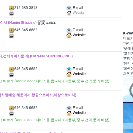
212-685-3818
E-mail
Website
(Hanjin Shipping)
646-345-6682
E-mail
K-W
Website
더보
'마이
‘낮에 
‘고려거
이사문의) (HANJIN SHIPPING, INC.)
'혼례대
'연인'
'힘쎈여
646-345-6682
E-mail
차은우·
Website
게 Door to door 서비스를 합니다. (미동부, 중부 전역 문의 바람)
국차량배송,해운이사,항공으로이사,해상으로이사)
646-345-6682
E-mail
Website
게 Door to door 서비스를 합니다. (미동부, 중부 전역 문의 바람)