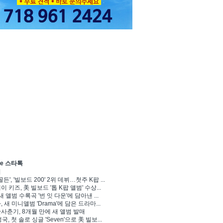
ve 스타톡
기
골든', '빌보드 200' 2위 데뷔…첫주 K팝 ...
 키즈, 美 빌보드 '톱 K팝 앨범' 수상...
새 앨범 수록곡 '번 잇 다운'에 담아낸 ...
 새 미니앨범 'Drama'에 담은 드라마...
사춘기, 8개월 만에 새 앨범 발매
정국, 첫 솔로 싱글 'Seven'으로 美 빌보...