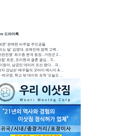
ave 드라마톡
기
 데몬' 완벽한 비주얼 주인공들
뜨는 달’ 김영대, 표예진에 깜짝 고백...
란전쟁’ 최수종 본격 등장...거란군 2...
첩' 로운, 조이현과 결혼 결심…'3...
 이청아, 남궁민 데리러 조선 왔다…극...
자 강남순' 배우들의 굿바이 메시지 & ...
박규영, 학교 밖 데이트 포착 '오늘도 ...