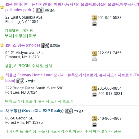
초원 인테리어 | 뉴저지인테리어회사,뉴저지리모델링,화장실리모델링,마루공사,카펫 (C
palisades park. )
22 East Columbia Ave.
201-954-5533
Flushing, NY 11354
리모델링 | 페인팅
부엌 | 화장실 | 마루
초이스 냉동 (choice)
94-21 Alstyne ave #3c
212-961-7455
Elmhurst, NY 11373
냉동, ALRCON, 수리 및 설치
최윤선 Fairway Home Loan 모기지 | 뉴욕모기지브로커, 뉴저지모기지브로커 (Fai
Loan)
222 Bridge Plaza South, Suite 590.
201-600-0854
Fort Lee, NJ 07024 ​
201-917-3831
뉴욕 모기지 브로커, 뉴저지 모기지 브로커
차 부동산 (Kevin Cha EXP Realty)
68-56 Groton St.
646-906-4808
Forest Hills, NY 11375
베이사이드, 플러싱, 우드사이드지역과 맨하탄의 주택 매매및 임대 전문