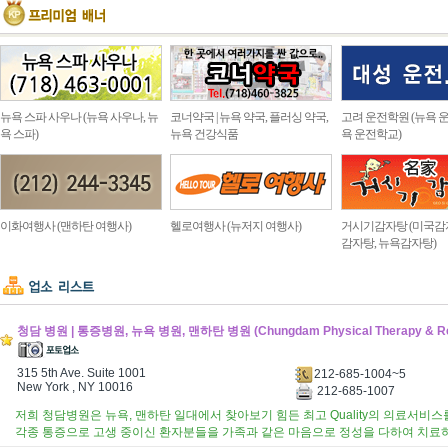
뉴욕 스파 사우나 (뉴욕 사우나, 뉴
코너약국 | 뉴욕 약국, 플러싱 약국,
고려 운전학원 (뉴욕 운
욕 스파)
뉴욕 건강식품
욕 운전학교)
이화여행사 (맨하탄 여행사)
헬로여행사 (뉴저지 여행사)
거시기감자탕 (미국감
감자탕, 뉴욕감자탕)
청담 병원 | 통증병원, 뉴욕 병원, 맨하탄 병원 (Chungdam Physical Therapy & R
315 5th Ave. Suite 1001
212-685-1004~5
New York , NY 10016
212-685-1007
저희 청담병원은 뉴욕, 맨하탄 일대에서 찾아보기 힘든 최고 Quality의 의료서비
각종 통증으로 고생 중이신 환자분들을 가족과 같은 마음으로 정성을 다하여 치료