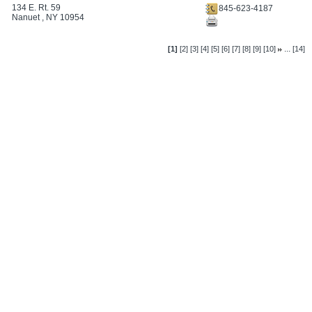
134 E. Rt. 59
845-623-4187
Nanuet , NY 10954
...
[1]
[2]
[3]
[4]
[5]
[6]
[7]
[8]
[9]
[10]
[14]