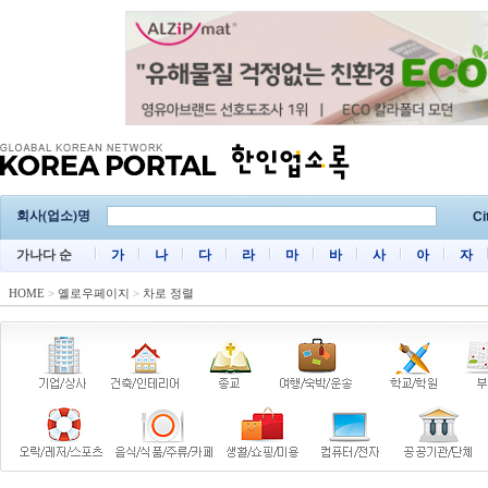
회사(업소)명
Ci
가나다 순
가
나
다
라
마
바
사
아
자
HOME
>
옐로우페이지
>
차로 정렬