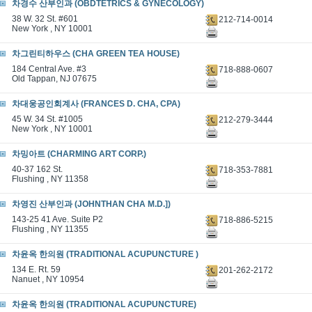
차경수 산부인과 (OBDTETRICS & GYNECOLOGY)
38 W. 32 St. #601
212-714-0014
New York , NY 10001
차그린티하우스 (CHA GREEN TEA HOUSE)
184 Central Ave. #3
718-888-0607
Old Tappan, NJ 07675
차대웅공인회계사 (FRANCES D. CHA, CPA)
45 W. 34 St. #1005
212-279-3444
New York , NY 10001
차밍아트 (CHARMING ART CORP.)
40-37 162 St.
718-353-7881
Flushing , NY 11358
차영진 산부인과 (JOHNTHAN CHA M.D.])
143-25 41 Ave. Suite P2
718-886-5215
Flushing , NY 11355
차윤옥 한의원 (TRADITIONAL ACUPUNCTURE )
134 E. Rt. 59
201-262-2172
Nanuet , NY 10954
차윤옥 한의원 (TRADITIONAL ACUPUNCTURE)