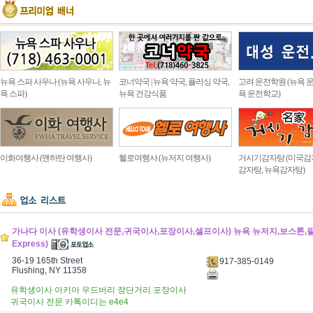
뉴욕 스파 사우나 (뉴욕 사우나, 뉴
코너약국 | 뉴욕 약국, 플러싱 약국,
고려 운전학원 (뉴욕 운
욕 스파)
뉴욕 건강식품
욕 운전학교)
이화여행사 (맨하탄 여행사)
헬로여행사 (뉴저지 여행사)
거시기감자탕 (미국감
감자탕, 뉴욕감자탕)
가나다 이사 (유학생이사 전문,귀국이사,포장이사,셀프이사) 뉴욕 뉴저지,보스톤,필라
Express)
36-19 165th Street
917-385-0149
Flushing, NY 11358
유학생이사 아키아 우드버리 장단거리 포장이사
귀국이사 전문 카톡이디는 e4e4