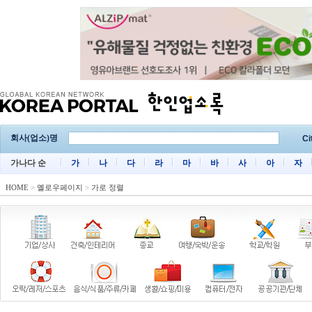
회사(업소)명
Ci
가나다 순
가
나
다
라
마
바
사
아
자
HOME
>
옐로우페이지
>
가로 정렬