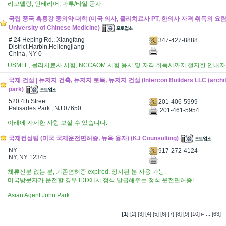
리모델링, 인테리어, 마루/타일 공사
국립 중국 흑룡강 중의약 대학 (미국 의사, 물리치료사 PT, 한의사 자격 취득의 요람) (H
University of Chinese Medicine)
# 24 Heping Rd., Xiangfang
347-427-8888
District,Harbin,Heilongjiang
China, NY 0
USMLE, 물리치료사 시험, NCCAOM 시험 응시 및 자격 취득시까지 철저한 안내자
국제 건설 | 뉴저지 건축, 뉴저지 토목, 뉴저지 건설 (Intercon Builders LLC (architec
park)
520 4th Street
201-406-5999
Palisades Park , NJ 07650
201-461-5954
아래에 자세한 사항 보실 수 있습니다.
국제컨설팅 (미국 국제운전면허증, 뉴욕 융자) (KJ Counsulting)
NY
917-272-4124
NY, NY 12345
체류신분 없는 분, 기존면허증 expired, 정지된 분 사용 가능.
미국방문자가 운전할 경우 IDD에서 정식 발급해주는 정식 운전면허증!
Asian Agent John Park
...
[1]
[2]
[3]
[4]
[5]
[6]
[7]
[8]
[9]
[10]
[63]