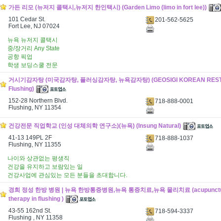
가든 리모 (뉴저지 콜택시,뉴저지 한인택시) (Garden Limo (limo in fort lee))
101 Cedar St.
201-562-5625
Fort Lee, NJ 07024
뉴욕 뉴저지 콜택시
중/장거리 Any State
공항 픽업
학생 보딩스쿨 전문
거시기감자탕 (미국감자탕, 플러싱감자탕, 뉴욕감자탕) (GEOSIGI KOREAN RESTA
Flushing)
152-28 Northern Blvd.
718-888-0001
Flushing, NY 11354
건강전문 직업학교 (인성 대체의학 연구소)(뉴욕) (Insung Natural)
41-13 149PL 2F
718-888-1037
Flushing, NY 11355
나이와 상관없는 평생직
건강을 유지하고 보람있는 일
건강사업에 관심있는 모든 분들을 초대합니다.
경희 정성 한방 병원 | 뉴욕 한방통증병원,뉴욕 통증치료,뉴욕 물리치료 (acupuncture 
therapy in flushing )
43-55 162nd St.
718-594-3337
Flushing , NY 11358