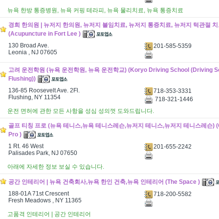
뉴욕 한방 통증병원, 뉴욕 커핑 테라피, 뉴욕 물리치료, 뉴욕 통증치료
경희 한의원 | 뉴저지 한의원, 뉴저지 불임치료, 뉴저지 통증치료, 뉴저지 턱관절 
(Acupuncture in Fort Lee )
130 Broad Ave.
201-585-5359
Leonia , NJ 07605
고려 운전학원 (뉴욕 운전학원, 뉴욕 운전학교) (Koryo Driving School (Driving Sch
Flushing))
136-85 Roosevelt Ave. 2Fl.
718-353-3331
Flushing, NY 11354
718-321-1446
운전 면허에 관한 모든 사항을 성심 성의껏 도와드립니다.
골프 티칭 프로 (뉴욕 테니스,뉴욕 테니스레슨,뉴저지 테니스,뉴저지 테니스레슨) (Golf
Pro )
1 Rt. 46 West
201-655-2242
Palisades Park, NJ 07650
아래에 자세한 정보 보실 수 있습니다.
공간 인테리어 | 뉴욕 건축회사,뉴욕 한인 건축,뉴욕 인테리어 (The Space )
188-01A 71st Crescent
718-200-5582
Fresh Meadows , NY 11365
고품격 인테리어 | 공간 인테리어