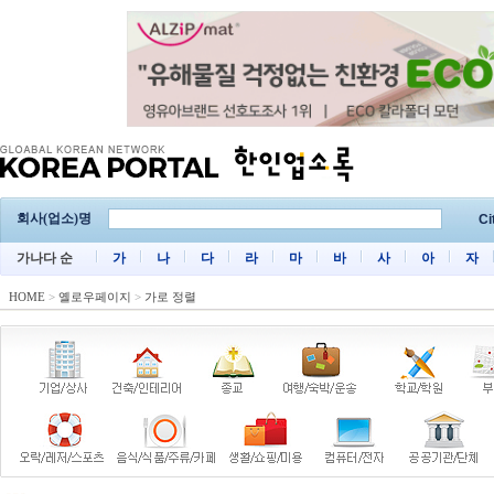
회사(업소)명
Ci
가나다 순
가
나
다
라
마
바
사
아
자
HOME
>
옐로우페이지
>
가로 정렬