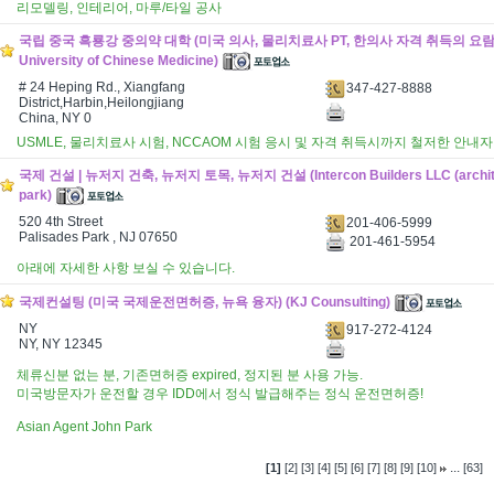
리모델링, 인테리어, 마루/타일 공사
국립 중국 흑룡강 중의약 대학 (미국 의사, 물리치료사 PT, 한의사 자격 취득의 요람) (H
University of Chinese Medicine)
# 24 Heping Rd., Xiangfang
347-427-8888
District,Harbin,Heilongjiang
China, NY 0
USMLE, 물리치료사 시험, NCCAOM 시험 응시 및 자격 취득시까지 철저한 안내자
국제 건설 | 뉴저지 건축, 뉴저지 토목, 뉴저지 건설 (Intercon Builders LLC (architec
park)
520 4th Street
201-406-5999
Palisades Park , NJ 07650
201-461-5954
아래에 자세한 사항 보실 수 있습니다.
국제컨설팅 (미국 국제운전면허증, 뉴욕 융자) (KJ Counsulting)
NY
917-272-4124
NY, NY 12345
체류신분 없는 분, 기존면허증 expired, 정지된 분 사용 가능.
미국방문자가 운전할 경우 IDD에서 정식 발급해주는 정식 운전면허증!
Asian Agent John Park
...
[1]
[2]
[3]
[4]
[5]
[6]
[7]
[8]
[9]
[10]
[63]