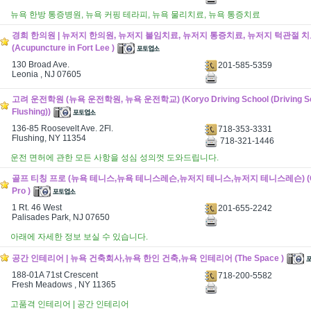
뉴욕 한방 통증병원, 뉴욕 커핑 테라피, 뉴욕 물리치료, 뉴욕 통증치료
경희 한의원 | 뉴저지 한의원, 뉴저지 불임치료, 뉴저지 통증치료, 뉴저지 턱관절 
(Acupuncture in Fort Lee )
130 Broad Ave.
201-585-5359
Leonia , NJ 07605
고려 운전학원 (뉴욕 운전학원, 뉴욕 운전학교) (Koryo Driving School (Driving Sch
Flushing))
136-85 Roosevelt Ave. 2Fl.
718-353-3331
Flushing, NY 11354
718-321-1446
운전 면허에 관한 모든 사항을 성심 성의껏 도와드립니다.
골프 티칭 프로 (뉴욕 테니스,뉴욕 테니스레슨,뉴저지 테니스,뉴저지 테니스레슨) (Golf
Pro )
1 Rt. 46 West
201-655-2242
Palisades Park, NJ 07650
아래에 자세한 정보 보실 수 있습니다.
공간 인테리어 | 뉴욕 건축회사,뉴욕 한인 건축,뉴욕 인테리어 (The Space )
188-01A 71st Crescent
718-200-5582
Fresh Meadows , NY 11365
고품격 인테리어 | 공간 인테리어