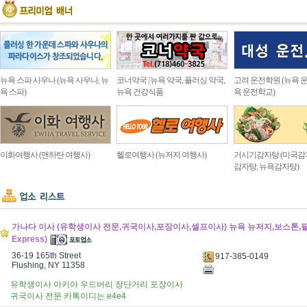
뉴욕 스파 사우나 (뉴욕 사우나, 뉴
코너약국 | 뉴욕 약국, 플러싱 약국,
고려 운전학원 (뉴욕 운
욕 스파)
뉴욕 건강식품
욕 운전학교)
이화여행사 (맨하탄 여행사)
헬로여행사 (뉴저지 여행사)
거시기감자탕 (미국감
감자탕, 뉴욕감자탕)
가나다 이사 (유학생이사 전문,귀국이사,포장이사,셀프이사) 뉴욕 뉴저지,보스톤,필라
Express)
36-19 165th Street
917-385-0149
Flushing, NY 11358
유학생이사 아키아 우드버리 장단거리 포장이사
귀국이사 전문 카톡이디는 e4e4