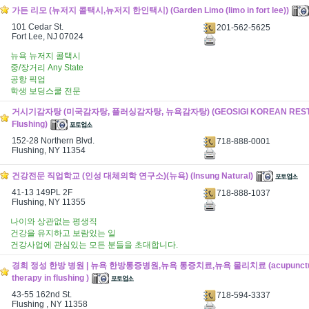
가든 리모 (뉴저지 콜택시,뉴저지 한인택시) (Garden Limo (limo in fort lee))
101 Cedar St.
201-562-5625
Fort Lee, NJ 07024
뉴욕 뉴저지 콜택시
중/장거리 Any State
공항 픽업
학생 보딩스쿨 전문
거시기감자탕 (미국감자탕, 플러싱감자탕, 뉴욕감자탕) (GEOSIGI KOREAN RESTA
Flushing)
152-28 Northern Blvd.
718-888-0001
Flushing, NY 11354
건강전문 직업학교 (인성 대체의학 연구소)(뉴욕) (Insung Natural)
41-13 149PL 2F
718-888-1037
Flushing, NY 11355
나이와 상관없는 평생직
건강을 유지하고 보람있는 일
건강사업에 관심있는 모든 분들을 초대합니다.
경희 정성 한방 병원 | 뉴욕 한방통증병원,뉴욕 통증치료,뉴욕 물리치료 (acupuncture 
therapy in flushing )
43-55 162nd St.
718-594-3337
Flushing , NY 11358