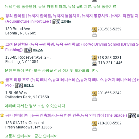
뉴욕 한방 통증병원, 뉴욕 커핑 테라피, 뉴욕 물리치료, 뉴욕 통증치료
경희 한의원 | 뉴저지 한의원, 뉴저지 불임치료, 뉴저지 통증치료, 뉴저지 턱관절 
(Acupuncture in Fort Lee )
130 Broad Ave.
201-585-5359
Leonia , NJ 07605
고려 운전학원 (뉴욕 운전학원, 뉴욕 운전학교) (Koryo Driving School (Driving Sch
Flushing))
136-85 Roosevelt Ave. 2Fl.
718-353-3331
Flushing, NY 11354
718-321-1446
운전 면허에 관한 모든 사항을 성심 성의껏 도와드립니다.
골프 티칭 프로 (뉴욕 테니스,뉴욕 테니스레슨,뉴저지 테니스,뉴저지 테니스레슨) (Golf
Pro )
1 Rt. 46 West
201-655-2242
Palisades Park, NJ 07650
아래에 자세한 정보 보실 수 있습니다.
공간 인테리어 | 뉴욕 건축회사,뉴욕 한인 건축,뉴욕 인테리어 (The Space )
188-01A 71st Crescent
718-200-5582
Fresh Meadows , NY 11365
고품격 인테리어 | 공간 인테리어