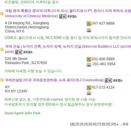
리모델링, 인테리어, 마루/타일 공사
국립 중국 흑룡강 중의약 대학 (미국 의사, 물리치료사 PT, 한의사 자격 취득의 요람) (H
University of Chinese Medicine)
# 24 Heping Rd., Xiangfang
347-427-8888
District,Harbin,Heilongjiang
China, NY 0
USMLE, 물리치료사 시험, NCCAOM 시험 응시 및 자격 취득시까지 철저한 안내자
국제 건설 | 뉴저지 건축, 뉴저지 토목, 뉴저지 건설 (Intercon Builders LLC (architec
park)
520 4th Street
201-406-5999
Palisades Park , NJ 07650
201-461-5954
아래에 자세한 사항 보실 수 있습니다.
국제컨설팅 (미국 국제운전면허증, 뉴욕 융자) (KJ Counsulting)
NY
917-272-4124
NY, NY 12345
체류신분 없는 분, 기존면허증 expired, 정지된 분 사용 가능.
미국방문자가 운전할 경우 IDD에서 정식 발급해주는 정식 운전면허증!
Asian Agent John Park
...
[1]
[2]
[3]
[4]
[5]
[6]
[7]
[8]
[9]
[10]
[63]