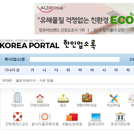
회사(업소)명
Ci
가나다 순
가
나
다
라
마
바
사
아
자
HOME
>
옐로우페이지
>
가로 정렬