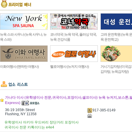
뉴욕 스파 사우나 (뉴욕 사우나, 뉴
코너약국 | 뉴욕 약국, 플러싱 약국,
고려 운전학원 (뉴욕 운
욕 스파)
뉴욕 건강식품
욕 운전학교)
이화여행사 (맨하탄 여행사)
헬로여행사 (뉴저지 여행사)
거시기감자탕 (미국감
감자탕, 뉴욕감자탕)
가나다 이사 (유학생이사 전문,귀국이사,포장이사,셀프이사) 뉴욕 뉴저지,보스톤,필라
Express)
36-19 165th Street
917-385-0149
Flushing, NY 11358
유학생이사 아키아 우드버리 장단거리 포장이사
귀국이사 전문 카톡이디는 e4e4