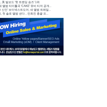
 美 빌보드 '핫 트렌딩 송즈' 1위
, 새 앨범 타이틀곡 'CAKE' 뮤비 티저 공개...
브 신인' 보이넥스트도어, 새 앨범 트레일...
뷔, 첫 솔로 앨범 낸다…민희진 총괄 프...