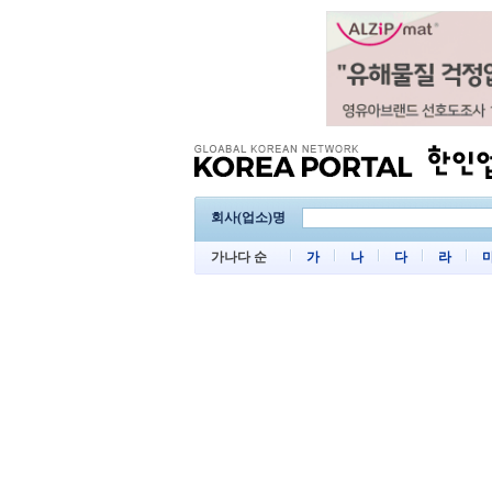
회사(업소)명
가나다 순
가
나
다
라