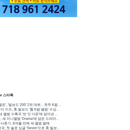
ve 스타톡
기
골든', '빌보드 200' 2위 데뷔…첫주 K팝 ...
 키즈, 美 빌보드 '톱 K팝 앨범' 수상...
새 앨범 수록곡 '번 잇 다운'에 담아낸 ...
 새 미니앨범 'Drama'에 담은 드라마...
사춘기, 8개월 만에 새 앨범 발매
정국, 첫 솔로 싱글 'Seven'으로 美 빌보...