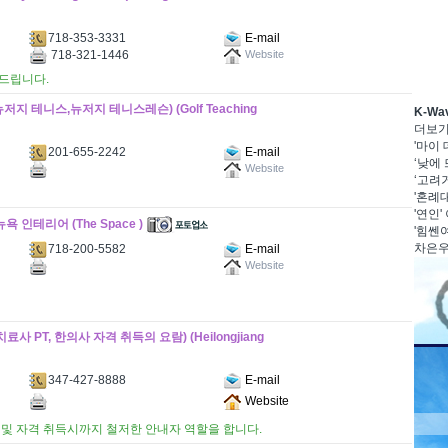
718-353-3331
E-mail
718-321-1446
Website
와드립니다.
 테니스,뉴저지 테니스레슨) (Golf Teaching
K-W
더보
'마이
201-655-2242
E-mail
‘낮에 
Website
‘고려거
'혼례대
'연인'
 인테리어 (The Space )
'힘쎈여
차은우·
718-200-5582
E-mail
Website
 PT, 한의사 자격 취득의 요람) (Heilongjiang
347-427-8888
E-mail
Website
응시 및 자격 취득시까지 철저한 안내자 역할을 합니다.