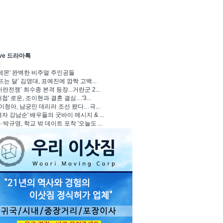
ave 드라마톡
기
 데몬' 완벽한 비주얼 주인공들
뜨는 달’ 김영대, 표예진에 깜짝 고백...
란전쟁’ 최수종 본격 등장...거란군 2...
첩' 로운, 조이현과 결혼 결심…'3...
 이청아, 남궁민 데리러 조선 왔다…극...
자 강남순' 배우들의 굿바이 메시지 & ...
박규영, 학교 밖 데이트 포착 '오늘도 ...