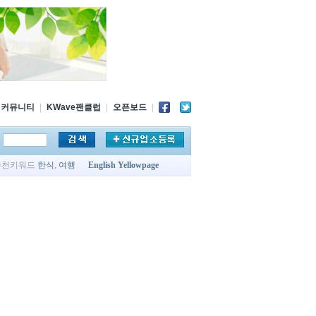
커뮤니티
|
KWave팬클럽
|
오픈보드
|
추천키워드
한식
,
여행
English Yellowpage