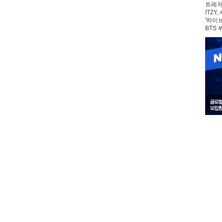
트레저,
ITZY
'하이
BTS 