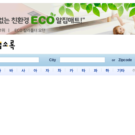
City
Zipcode
or
마
바
사
아
자
차
카
타
파
하
기타