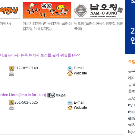
 여행사)
거시기감자탕 (미국감자탕, 플러싱
남오정 (플러싱한식식당맛집, 韩国
감자탕, 뉴욕감자탕)
餐馆)
,셀프이사) 뉴욕 뉴저지,보스톤,필라,워싱톤 (A2Z
917-385-0149
E-mail
뉴욕
Website
레
사
뉴욕
콜럼
mo (limo in fort lee))
도
201-562-5625
E-mail
rty
Website
r6i
ekl
sri
fdj