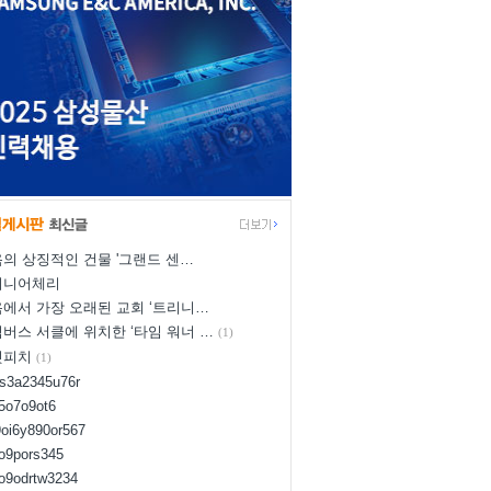
의 상징적인 건물 '그랜드 센…
이니어체리
에서 가장 오래된 교회 ‘트리니…
버스 서클에 위치한 ‘타임 워너 …
(1)
넛피치
(1)
us3a2345u76r
d5o7o9ot6
9oi6y890or567
8o9pors345
uo9odrtw3234