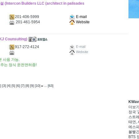
rcon Builders LLC (architect in palisades
201-406-5999
E-mail
201-461-5954
Website
ounsulting)
917-272-4124
E-mail
Website
분 사용 가능.
해주는 정식 운전면허증!
...
]
[3]
[4]
[5]
[6]
[7]
[8]
[9]
[10]
[63]
KWa
더보
정국 '
스트레이
태연, 
에스파,
볼빨간
BTS 