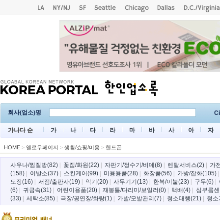
회사(업소)명
Ci
가나다 순
가
나
다
라
마
바
사
아
자
HOME
>
옐로우페이지
>
생활/쇼핑/미용
>
핸드폰
사우나/찜질방(82)
|
꽃집/화원(22)
|
자판기/정수기/비데(8)
|
렌탈서비스(2)
|
가전
(158)
|
이발소(37)
|
스킨케어(99)
|
미용용품(28)
|
화장품(56)
|
가방/잡화(105)
도장(16)
|
서점/출판사(19)
|
악기(20)
|
사무기기(13)
|
한복/이불(23)
|
구두(6)
|
(6)
|
귀금속(31)
|
어린이용품(20)
|
재봉틀/다리미/보일러(0)
|
택배(4)
|
심부름센터
(33)
|
세탁소(85)
|
극장/공연장/화랑(1)
|
가발/모발관리(7)
|
청소대행(21)
|
청소기