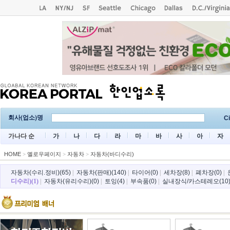
회사(업소)명
Ci
가나다 순
가
나
다
라
마
바
사
아
자
HOME
>
옐로우페이지
>
자동차
>
자동차(바디수리)
자동차(수리.정비)(65)
|
자동차(판매)(140)
|
타이어(0)
|
세차장(8)
|
폐차장(0)
|
디수리)(1)
|
자동차(유리수리)(0)
|
토잉(4)
|
부속품(0)
|
실내장식/카스테레오(10