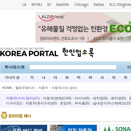
회사(업소)명
Ci
가나다 순
가
나
다
라
마
바
사
아
자
HOME
>
옐로우페이지
>
자동차
>
자동차(수리.정비)
자동차(수리.정비)(65)
|
자동차(판매)(140)
|
타이어(0)
|
세차장(8)
|
폐차장(0)
|
디수리)(1)
|
자동차(유리수리)(0)
|
토잉(4)
|
부속품(0)
|
실내장식/카스테레오(10