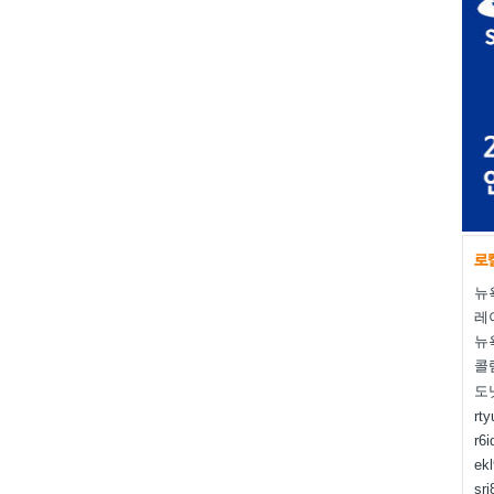
뉴
레
뉴
콜
도
rt
r6i
ek
sr