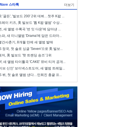
Wave 스타톡
더보기
 '골든', '빌보드 200' 2위 데뷔…첫주 K팝 ...
레이 키즈, 美 빌보드 '톱 K팝 앨범' 수상...
, 새 앨범 수록곡 '번 잇 다운'에 담아낸 ...
파, 새 미니앨범 'Drama'에 담은 드라마...
빨간사춘기, 8개월 만에 새 앨범 발매
S 정국, 첫 솔로 싱글 'Seven'으로 美 빌보...
저, 美 빌보드 '핫 트렌딩 송즈' 1위
ZY, 새 앨범 타이틀곡 'CAKE' 뮤비 티저 공개...
이브 신인' 보이넥스트도어, 새 앨범 트레일...
S 뷔, 첫 솔로 앨범 낸다…민희진 총괄 프...