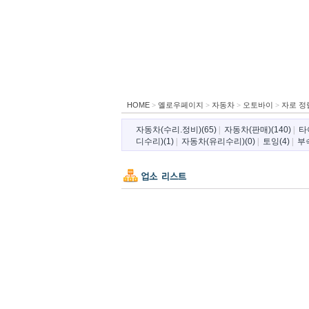
HOME
>
옐로우페이지
>
자동차
>
오토바이
>
자로 정
자동차(수리.정비)(65)
|
자동차(판매)(140)
|
타
디수리)(1)
|
자동차(유리수리)(0)
|
토잉(4)
|
부속