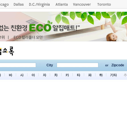
City
Zipcode
or
마
바
사
아
자
차
카
타
파
하
기타