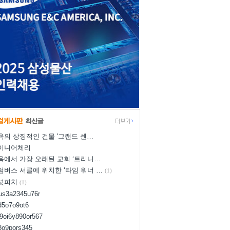
욕의 상징적인 건물 '그랜드 센…
이니어체리
욕에서 가장 오래된 교회 ‘트리니…
럼버스 서클에 위치한 ‘타임 워너 …
(1)
넛피치
(1)
yus3a2345u76r
d5o7o9ot6
l9oi6y890or567
i8o9pors345