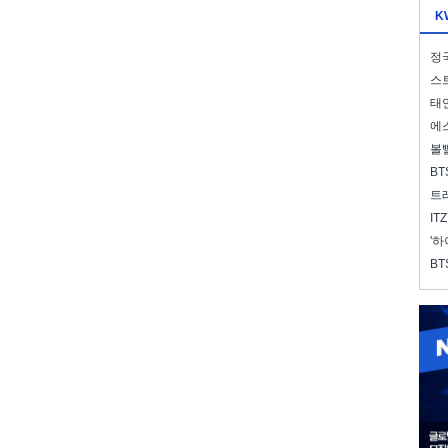
K
정국
스트
태연
에스
볼
BT
트레
IT
'하
BT