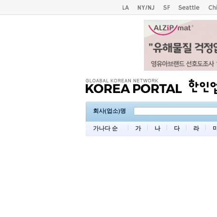
회사(업소)명
가나다 순
가
나
다
라