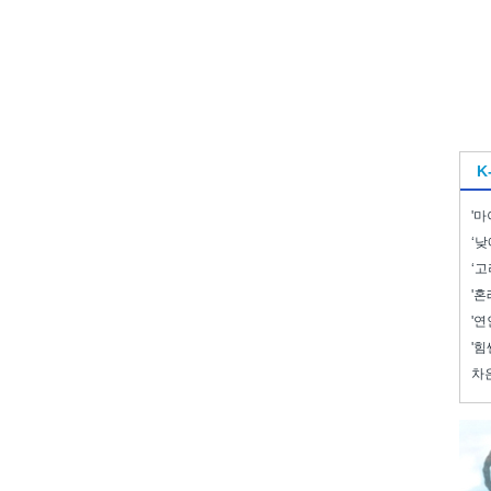
K
'마
‘낮
‘고
'혼
'연
'힘
차은