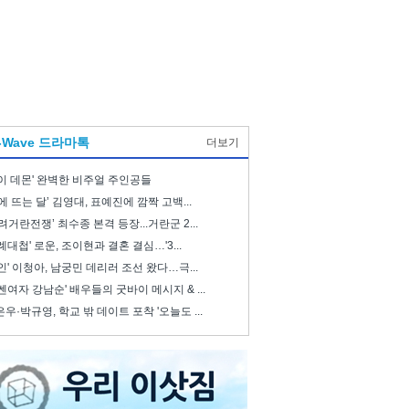
-Wave 드라마톡
더보기
이 데몬' 완벽한 비주얼 주인공들
에 뜨는 달’ 김영대, 표예진에 깜짝 고백...
려거란전쟁’ 최수종 본격 등장...거란군 2...
례대첩' 로운, 조이현과 결혼 결심…'3...
인' 이청아, 남궁민 데리러 조선 왔다…극...
쎈여자 강남순' 배우들의 굿바이 메시지 & ...
우·박규영, 학교 밖 데이트 포착 '오늘도 ...