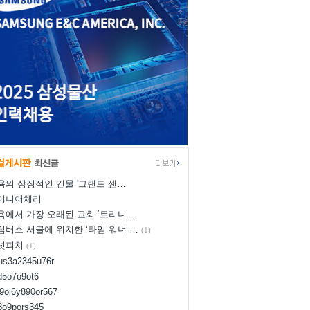
욕의 상징적인 건물 '그랜드 센…
이니어체리
욕에서 가장 오래된 교회 ‘트리니…
럼버스 서클에 위치한 ‘타임 워너 …
(1)
넛피치
(1)
yus3a2345u76r
d5o7o9ot6
l9oi6y890or567
i8o9pors345