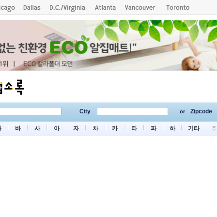
City
Zipcode
or
마
바
사
아
자
차
카
타
파
하
기타