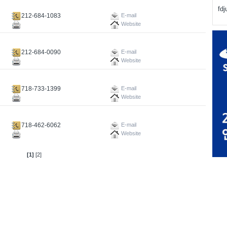
fd
212-684-1083
E-mail
Website
212-684-0090
E-mail
Website
718-733-1399
E-mail
Website
718-462-6062
E-mail
Website
[1]
[2]