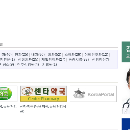
정렬
과(46)
|
안과(25)
|
내과(96)
|
외과(52)
|
소아과(29)
|
이비인후과(12)
|
암전문(1)
|
성형외과(25)
|
재활의학과(27)
|
통증치료(98)
|
신경정신과
기공소(9)
|
척추신경원(4)
|
의료원(1)
국, 뉴욕 건강
센타 약국 (뉴욕 약국, 뉴욕 건강식
품)