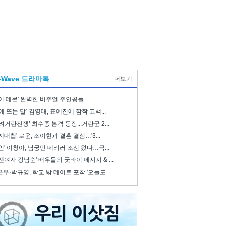
-Wave 드라마톡
더보기
이 데몬' 완벽한 비주얼 주인공들
에 뜨는 달’ 김영대, 표예진에 깜짝 고백...
려거란전쟁’ 최수종 본격 등장...거란군 2...
례대첩' 로운, 조이현과 결혼 결심…'3...
인' 이청아, 남궁민 데리러 조선 왔다…극...
쎈여자 강남순' 배우들의 굿바이 메시지 & ...
우·박규영, 학교 밖 데이트 포착 '오늘도 ...