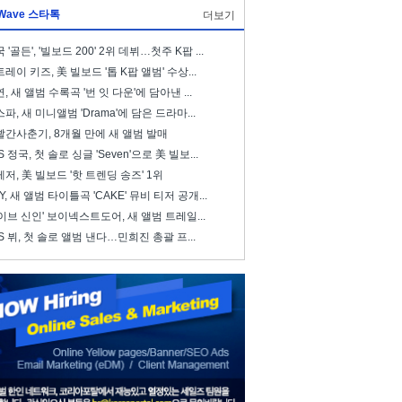
Wave 스타톡
더보기
 '골든', '빌보드 200' 2위 데뷔…첫주 K팝 ...
레이 키즈, 美 빌보드 '톱 K팝 앨범' 수상...
, 새 앨범 수록곡 '번 잇 다운'에 담아낸 ...
파, 새 미니앨범 'Drama'에 담은 드라마...
빨간사춘기, 8개월 만에 새 앨범 발매
S 정국, 첫 솔로 싱글 'Seven'으로 美 빌보...
저, 美 빌보드 '핫 트렌딩 송즈' 1위
ZY, 새 앨범 타이틀곡 'CAKE' 뮤비 티저 공개...
이브 신인' 보이넥스트도어, 새 앨범 트레일...
S 뷔, 첫 솔로 앨범 낸다…민희진 총괄 프...