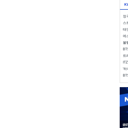
K
정국
스트
태연
에스
볼
BT
트레
IT
'하
BT