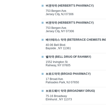
버겐약국 (HERBERT'S PHARMACY)
753 Bergen Ave.
Jersey City, NJ 07306
버겐약국 (HERBERT'S PHARMACY)
753 Bergen Ave.
Jersey City, NY 07306
베이테라스 약국 (BETERRACE CHEMISTS INC
40-06 Bell Blvd.
Bayside , NY 11361
벨약국 (BELL DRUG OF RAHWAY)
1552 Irvington St.
Rahway, NY 07605
브로드약국 (BROAD PHARMACY)
17 Broad Ave.
Palisades Park, NJ 07650
브로드웨이 약국 (BROADWAY DRUG)
75-16 Broadway
Elmhurst , NY 11373