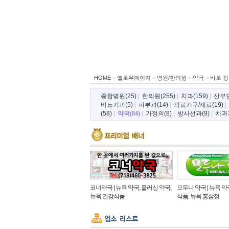
HOME
>
옐로우페이지
>
병원/한의원
>
약국
>
바로 
종합병원(25)
|
한의원(255)
|
치과(159)
|
산부인
비뇨기과(5)
|
피부과(14)
|
의료기구/재료(19)
|
(58)
|
약국(84)
|
가정의(8)
|
방사선과(9)
|
치과
코너약국 | 뉴욕 약국, 플러싱 약국,
모두나 약국 | 뉴욕 약
뉴욕 건강식품
식품, 뉴욕 홍삼정