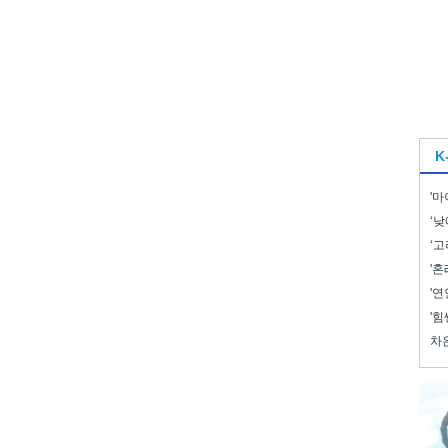
K
'마
‘낮
‘고
'혼
'연
'힘
차은