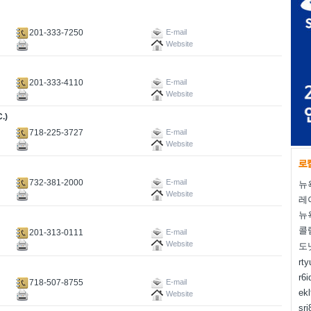
201-333-7250
E-mail
Website
201-333-4110
E-mail
Website
.)
718-225-3727
E-mail
Website
732-381-2000
E-mail
뉴
Website
레
뉴
콜
201-313-0111
E-mail
Website
도
rt
r6i
718-507-8755
E-mail
ek
Website
sr