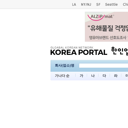
회사(업소)명
가나다 순
가
나
다
라