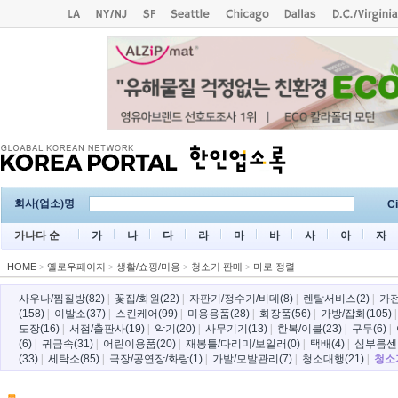
회사(업소)명
Ci
가나다 순
가
나
다
라
마
바
사
아
자
HOME
>
옐로우페이지
>
생활/쇼핑/미용
>
청소기 판매
>
마로 정렬
사우나/찜질방(82)
|
꽃집/화원(22)
|
자판기/정수기/비데(8)
|
렌탈서비스(2)
|
가전
(158)
|
이발소(37)
|
스킨케어(99)
|
미용용품(28)
|
화장품(56)
|
가방/잡화(105)
도장(16)
|
서점/출판사(19)
|
악기(20)
|
사무기기(13)
|
한복/이불(23)
|
구두(6)
|
(6)
|
귀금속(31)
|
어린이용품(20)
|
재봉틀/다리미/보일러(0)
|
택배(4)
|
심부름센터
(33)
|
세탁소(85)
|
극장/공연장/화랑(1)
|
가발/모발관리(7)
|
청소대행(21)
|
청소기