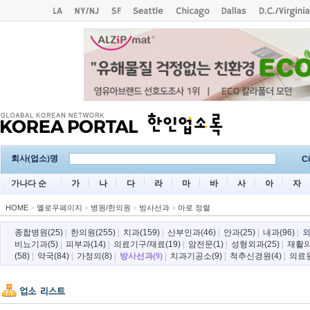
회사(업소)명
Ci
가나다 순
가
나
다
라
마
바
사
아
자
HOME
>
옐로우페이지
>
병원/한의원
>
방사선과
>
마로 정렬
종합병원(25)
|
한의원(255)
|
치과(159)
|
산부인과(46)
|
안과(25)
|
내과(96)
|
외
비뇨기과(5)
|
피부과(14)
|
의료기구/재료(19)
|
암전문(1)
|
성형외과(25)
|
재활의
(58)
|
약국(84)
|
가정의(8)
|
방사선과(9)
|
치과기공소(9)
|
척추신경원(4)
|
의료원