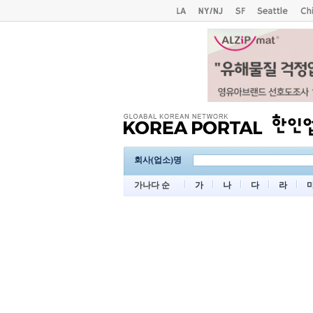
회사(업소)명
가나다 순
가
나
다
라