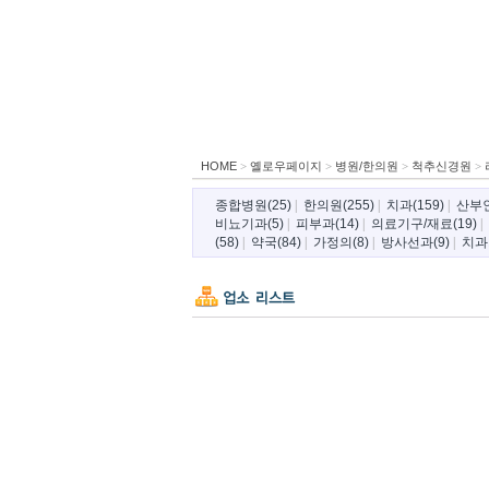
HOME
>
옐로우페이지
>
병원/한의원
>
척추신경원
>
종합병원(25)
|
한의원(255)
|
치과(159)
|
산부인
비뇨기과(5)
|
피부과(14)
|
의료기구/재료(19)
|
(58)
|
약국(84)
|
가정의(8)
|
방사선과(9)
|
치과