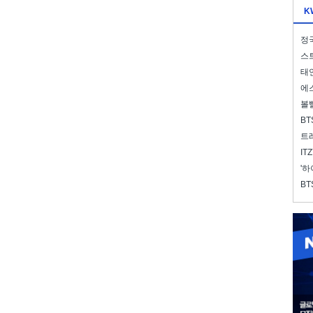
K
정국
스트
태연
에스
볼
BT
트레
IT
'하
BT