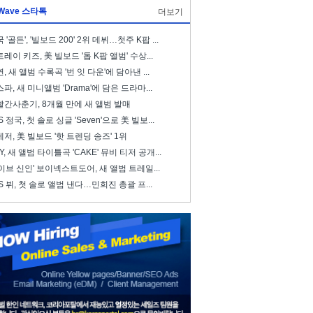
Wave 스타톡
더보기
 '골든', '빌보드 200' 2위 데뷔…첫주 K팝 ...
레이 키즈, 美 빌보드 '톱 K팝 앨범' 수상...
, 새 앨범 수록곡 '번 잇 다운'에 담아낸 ...
파, 새 미니앨범 'Drama'에 담은 드라마...
빨간사춘기, 8개월 만에 새 앨범 발매
S 정국, 첫 솔로 싱글 'Seven'으로 美 빌보...
저, 美 빌보드 '핫 트렌딩 송즈' 1위
ZY, 새 앨범 타이틀곡 'CAKE' 뮤비 티저 공개...
이브 신인' 보이넥스트도어, 새 앨범 트레일...
S 뷔, 첫 솔로 앨범 낸다…민희진 총괄 프...