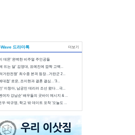
-Wave 드라마톡
더보기
이 데몬' 완벽한 비주얼 주인공들
에 뜨는 달’ 김영대, 표예진에 깜짝 고백...
려거란전쟁’ 최수종 본격 등장...거란군 2...
례대첩' 로운, 조이현과 결혼 결심…'3...
인' 이청아, 남궁민 데리러 조선 왔다…극...
쎈여자 강남순' 배우들의 굿바이 메시지 & ...
우·박규영, 학교 밖 데이트 포착 '오늘도 ...