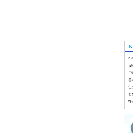
K
'마
‘낮
‘고
'혼
'연
'힘
차은