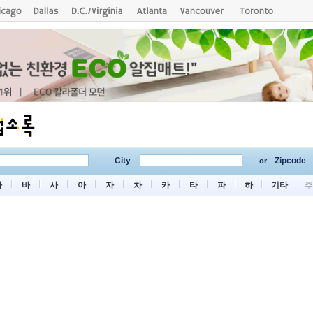
City
Zipcode
or
마
바
사
아
자
차
카
타
파
하
기타