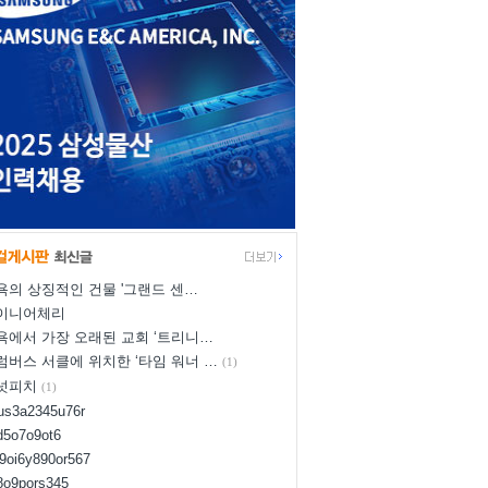
욕의 상징적인 건물 '그랜드 센…
이니어체리
욕에서 가장 오래된 교회 ‘트리니…
럼버스 서클에 위치한 ‘타임 워너 …
(1)
넛피치
(1)
yus3a2345u76r
d5o7o9ot6
l9oi6y890or567
i8o9pors345