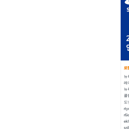
뉴
레
뉴
콜
도
rt
r6i
ek
sr