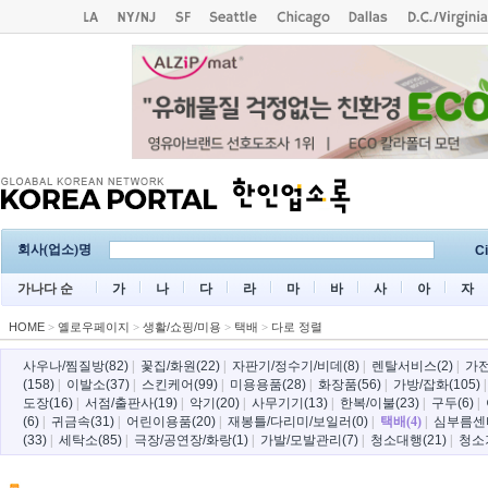
회사(업소)명
Ci
가나다 순
가
나
다
라
마
바
사
아
자
HOME
>
옐로우페이지
>
생활/쇼핑/미용
>
택배
>
다로 정렬
사우나/찜질방(82)
|
꽃집/화원(22)
|
자판기/정수기/비데(8)
|
렌탈서비스(2)
|
가전
(158)
|
이발소(37)
|
스킨케어(99)
|
미용용품(28)
|
화장품(56)
|
가방/잡화(105)
도장(16)
|
서점/출판사(19)
|
악기(20)
|
사무기기(13)
|
한복/이불(23)
|
구두(6)
|
(6)
|
귀금속(31)
|
어린이용품(20)
|
재봉틀/다리미/보일러(0)
|
택배(4)
|
심부름센터
(33)
|
세탁소(85)
|
극장/공연장/화랑(1)
|
가발/모발관리(7)
|
청소대행(21)
|
청소기