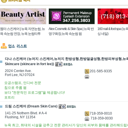
젬마 스킨케어 | 뉴욕 자연눈썹, 뉴
Alex Cosmetic & Skin Spa | 뉴욕 반
160 nail & foot spa
욕 속눈썹 연장, 뉴욕 눈썹타투
영구화장,뉴욕 속눈썹 펌
싱 네일)
다나 스킨케어 (뉴저지 스킨케어,뉴저지 한방성형,한방얼굴성형,한방피부성형,뉴욕 
Skincare (skincare in fort lee))
2024 Center Ave.
201-585-9335
Fort Lee, NJ 07024
모공스탬프, 인디바 전문
침으로 주름 폄
보다 "전문적인 프로그램"을 제공합니다!
포트리
드림 스킨케어 (Dream Skin Care)
141-25 Nothern Blvd. # A-4
718-359-0010
Flushing, NY 11354
718-359-0030
뉴욕 최고, 최대의 시설을 갖추고 전문 관리사가 당신의 피부와 몸매를 관리해드립