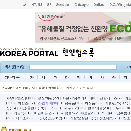
회사(업소)명
Ci
가나다 순
가
나
다
라
마
바
사
아
자
HOME
>
옐로우페이지
>
생활/쇼핑/미용
>
스킨케어
>
다로 정렬
사우나/찜질방(82)
|
꽃집/화원(22)
|
자판기/정수기/비데(8)
|
렌탈서비스(2)
|
가전
(158)
|
이발소(37)
|
스킨케어(99)
|
미용용품(28)
|
화장품(56)
|
가방/잡화(105)
장(16)
|
서점/출판사(19)
|
악기(20)
|
사무기기(13)
|
한복/이불(23)
|
구두(6)
|
여
(6)
|
귀금속(31)
|
어린이용품(20)
|
재봉틀/다리미/보일러(0)
|
택배(4)
|
심부름센터
(33)
|
세탁소(85)
|
극장/공연장/화랑(1)
|
가발/모발관리(7)
|
청소대행(21)
|
청소기