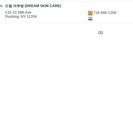
드림 피부방 (DREAM SKIN CARE)
133-33 39th Ave.
718-490-1200
Flushing, NY 11354
[1]