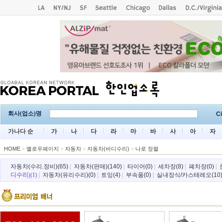
회사(업소)명
Ci
가나다 순
가
나
다
라
마
바
사
아
자
HOME
>
옐로우페이지
>
자동차
>
자동차(바디수리)
>
나로 정렬
자동차(수리.정비)(65)
|
자동차(판매)(140)
|
타이어(0)
|
세차장(8)
|
폐차장(0)
|
디수리)(1)
|
자동차(유리수리)(0)
|
토잉(4)
|
부속품(0)
|
실내장식/카스테레오(10