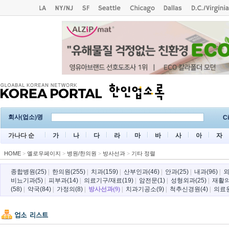
회사(업소)명
Ci
가나다 순
가
나
다
라
마
바
사
아
자
HOME
>
옐로우페이지
>
병원/한의원
>
방사선과
>
기타 정렬
종합병원(25)
|
한의원(255)
|
치과(159)
|
산부인과(46)
|
안과(25)
|
내과(96)
|
외
비뇨기과(5)
|
피부과(14)
|
의료기구/재료(19)
|
암전문(1)
|
성형외과(25)
|
재활의
(58)
|
약국(84)
|
가정의(8)
|
방사선과(9)
|
치과기공소(9)
|
척추신경원(4)
|
의료원