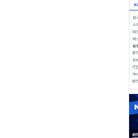
K
정국
스트
태연
에스
볼
BT
트레
IT
'하
BT