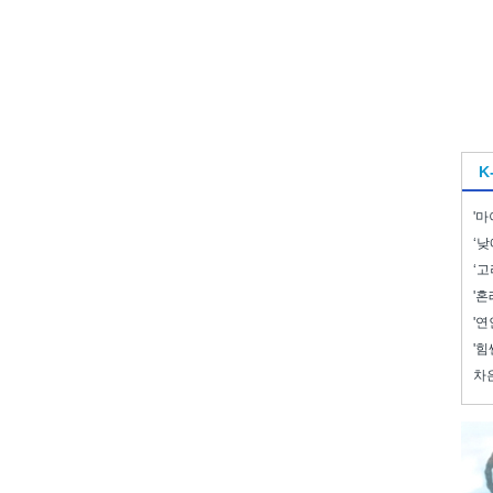
K
'마
‘낮
‘고
'혼
'연
'힘
차은