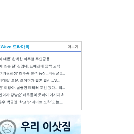
-Wave 드라마톡
더보기
이 데몬' 완벽한 비주얼 주인공들
에 뜨는 달’ 김영대, 표예진에 깜짝 고백...
려거란전쟁’ 최수종 본격 등장...거란군 2...
례대첩' 로운, 조이현과 결혼 결심…'3...
인' 이청아, 남궁민 데리러 조선 왔다…극...
쎈여자 강남순' 배우들의 굿바이 메시지 & ...
우·박규영, 학교 밖 데이트 포착 '오늘도 ...