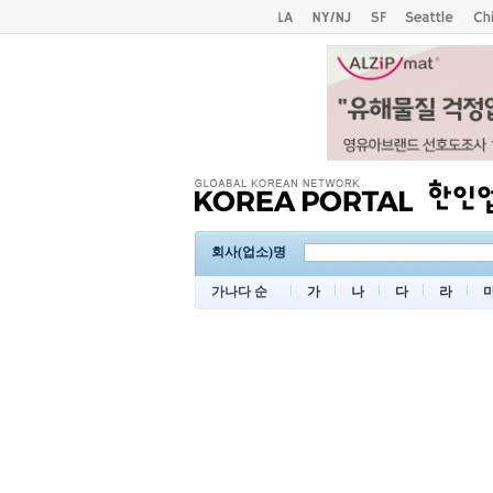
회사(업소)명
가나다 순
가
나
다
라