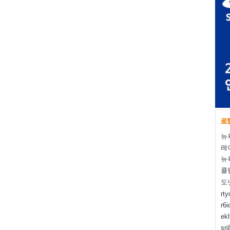
뉴
레
뉴
콜
도
rt
r6i
ek
sr