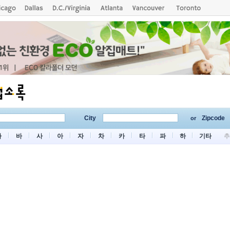
City
Zipcode
or
마
바
사
아
자
차
카
타
파
하
기타