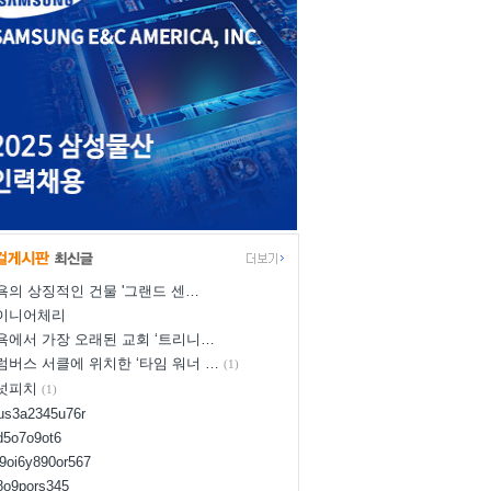
욕의 상징적인 건물 '그랜드 센…
이니어체리
욕에서 가장 오래된 교회 ‘트리니…
럼버스 서클에 위치한 ‘타임 워너 …
(1)
넛피치
(1)
yus3a2345u76r
d5o7o9ot6
l9oi6y890or567
i8o9pors345