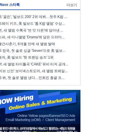
Wave 스타톡
더보기
 '골든', '빌보드 200' 2위 데뷔…첫주 K팝 ...
레이 키즈, 美 빌보드 '톱 K팝 앨범' 수상...
, 새 앨범 수록곡 '번 잇 다운'에 담아낸 ...
파, 새 미니앨범 'Drama'에 담은 드라마...
빨간사춘기, 8개월 만에 새 앨범 발매
S 정국, 첫 솔로 싱글 'Seven'으로 美 빌보...
저, 美 빌보드 '핫 트렌딩 송즈' 1위
ZY, 새 앨범 타이틀곡 'CAKE' 뮤비 티저 공개...
이브 신인' 보이넥스트도어, 새 앨범 트레일...
S 뷔, 첫 솔로 앨범 낸다…민희진 총괄 프...