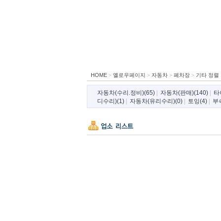
HOME
>
옐로우페이지
>
자동차
>
폐차장
>
기타 정렬
자동차(수리.정비)(65)
|
자동차(판매)(140)
|
타
디수리)(1)
|
자동차(유리수리)(0)
|
토잉(4)
|
부속