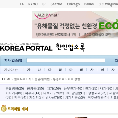
회사(업소)명
Ci
가나다 순
가
나
다
라
마
바
사
아
자
HOME
>
옐로우페이지
>
병원/한의원
>
통증치료
>
파로 정렬
종합병원(25)
|
한의원(255)
|
치과(159)
|
산부인과(46)
|
안과(25)
|
내과(96)
|
외
비뇨기과(5)
|
피부과(14)
|
의료기구/재료(19)
|
암전문(1)
|
성형외과(25)
|
재활의
(58)
|
약국(84)
|
가정의(8)
|
방사선과(9)
|
치과기공소(9)
|
척추신경원(4)
|
의료원