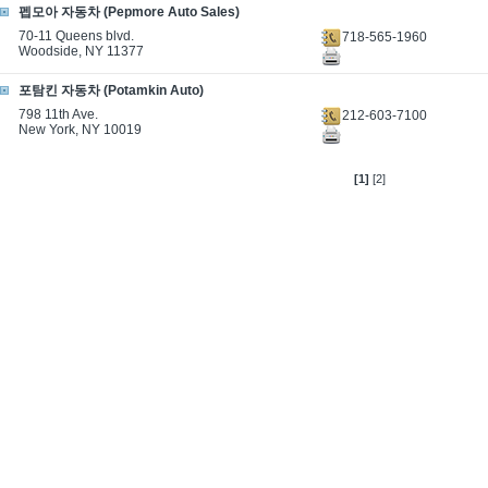
펩모아 자동차 (Pepmore Auto Sales)
70-11 Queens blvd.
718-565-1960
Woodside, NY 11377
포탐킨 자동차 (Potamkin Auto)
798 11th Ave.
212-603-7100
New York, NY 10019
[1]
[2]