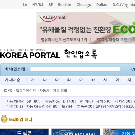
회사(업소)명
Ci
가나다 순
가
나
다
라
마
바
사
아
자
HOME
>
옐로우페이지
>
자동차
>
파로 정렬
자동차(수리.정비)(65)
|
자동차(판매)(140)
|
타이어(0)
|
세차장(8)
|
폐차장(0)
|
디수리)(1)
|
자동차(유리수리)(0)
|
토잉(4)
|
부속품(0)
|
실내장식/카스테레오(10