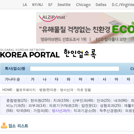
회사(업소)명
Ci
가나다 순
가
나
다
라
마
바
사
아
자
HOME
>
옐로우페이지
>
병원/한의원
>
방사선과
>
차로 정렬
종합병원(25)
|
한의원(255)
|
치과(159)
|
산부인과(46)
|
안과(25)
|
내과(96)
|
외
비뇨기과(5)
|
피부과(14)
|
의료기구/재료(19)
|
암전문(1)
|
성형외과(25)
|
재활의
(58)
|
약국(84)
|
가정의(8)
|
방사선과(9)
|
치과기공소(9)
|
척추신경원(4)
|
의료원