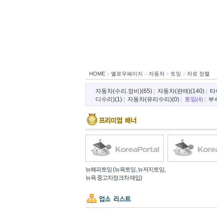
HOME
>
옐로우페이지
>
자동차
>
토잉
>
차로 정렬
자동차(수리.정비)(65)
|
자동차(판매)(140)
|
타
디수리)(1)
|
자동차(유리수리)(0)
|
토잉(4)
|
부속
뉴해피토잉 (뉴욕토잉, 뉴저지토잉,
뉴욕 중고차정크차 매입)