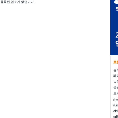
등록된 업소가 없습니다.
뉴
레
뉴
콜
도
rt
r6i
ek
sr