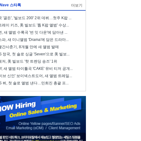
Wave 스타톡
더보기
 '골든', '빌보드 200' 2위 데뷔…첫주 K팝 ...
레이 키즈, 美 빌보드 '톱 K팝 앨범' 수상...
, 새 앨범 수록곡 '번 잇 다운'에 담아낸 ...
파, 새 미니앨범 'Drama'에 담은 드라마...
빨간사춘기, 8개월 만에 새 앨범 발매
S 정국, 첫 솔로 싱글 'Seven'으로 美 빌보...
저, 美 빌보드 '핫 트렌딩 송즈' 1위
ZY, 새 앨범 타이틀곡 'CAKE' 뮤비 티저 공개...
이브 신인' 보이넥스트도어, 새 앨범 트레일...
S 뷔, 첫 솔로 앨범 낸다…민희진 총괄 프...