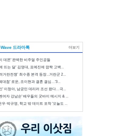
-Wave 드라마톡
더보기
이 데몬' 완벽한 비주얼 주인공들
에 뜨는 달’ 김영대, 표예진에 깜짝 고백...
려거란전쟁’ 최수종 본격 등장...거란군 2...
례대첩' 로운, 조이현과 결혼 결심…'3...
인' 이청아, 남궁민 데리러 조선 왔다…극...
쎈여자 강남순' 배우들의 굿바이 메시지 & ...
우·박규영, 학교 밖 데이트 포착 '오늘도 ...