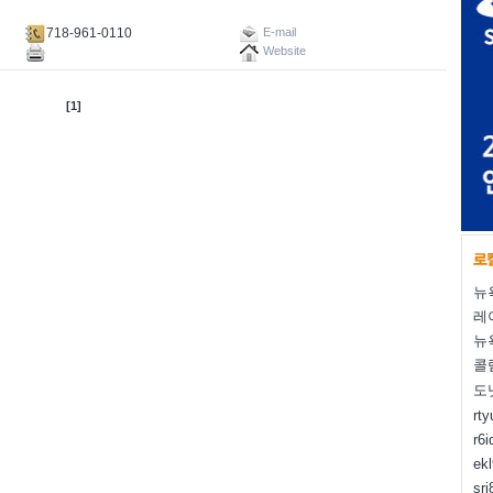
718-961-0110
E-mail
Website
[1]
뉴
레
뉴
콜
도
rt
r6i
ek
sr