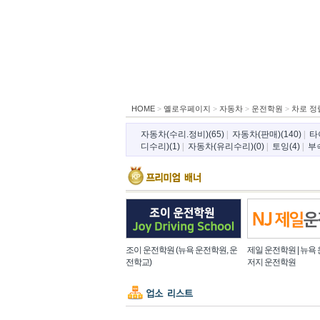
HOME
>
옐로우페이지
>
자동차
>
운전학원
>
차로 정
자동차(수리.정비)(65)
|
자동차(판매)(140)
|
타
디수리)(1)
|
자동차(유리수리)(0)
|
토잉(4)
|
부속
조이 운전학원 (뉴욕 운전학원, 운
제일 운전학원 | 뉴욕 
전학교)
저지 운전학원