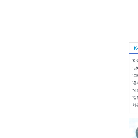
K
'마
‘낮
‘고
'혼
'연
'힘
차은