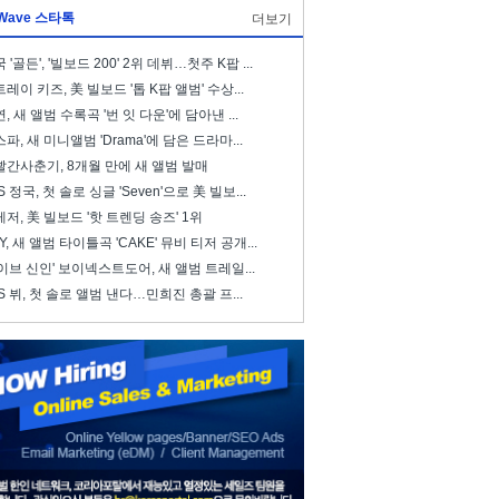
Wave 스타톡
더보기
 '골든', '빌보드 200' 2위 데뷔…첫주 K팝 ...
레이 키즈, 美 빌보드 '톱 K팝 앨범' 수상...
, 새 앨범 수록곡 '번 잇 다운'에 담아낸 ...
파, 새 미니앨범 'Drama'에 담은 드라마...
빨간사춘기, 8개월 만에 새 앨범 발매
S 정국, 첫 솔로 싱글 'Seven'으로 美 빌보...
저, 美 빌보드 '핫 트렌딩 송즈' 1위
ZY, 새 앨범 타이틀곡 'CAKE' 뮤비 티저 공개...
이브 신인' 보이넥스트도어, 새 앨범 트레일...
S 뷔, 첫 솔로 앨범 낸다…민희진 총괄 프...