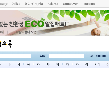
City
Zipcode
or
마
바
사
아
자
차
카
타
파
하
기타