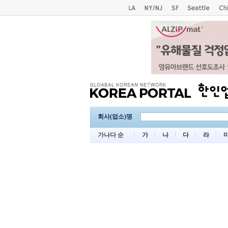
회사(업소)명
가나다 순
가
나
다
라