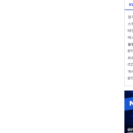
K
정국
스트
태연
에스
볼
BT
트레
IT
'하
BT