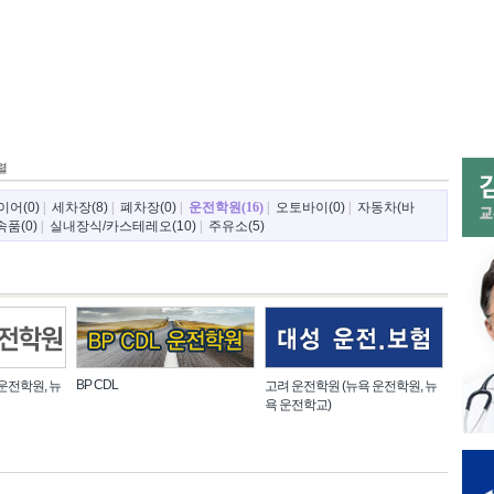
렬
이어(0)
|
세차장(8)
|
폐차장(0)
|
운전학원(16)
|
오토바이(0)
|
자동차(바
품(0)
|
실내장식/카스테레오(10)
|
주유소(5)
BP CDL
운전학원, 뉴
고려 운전학원 (뉴욕 운전학원, 뉴
욕 운전학교)