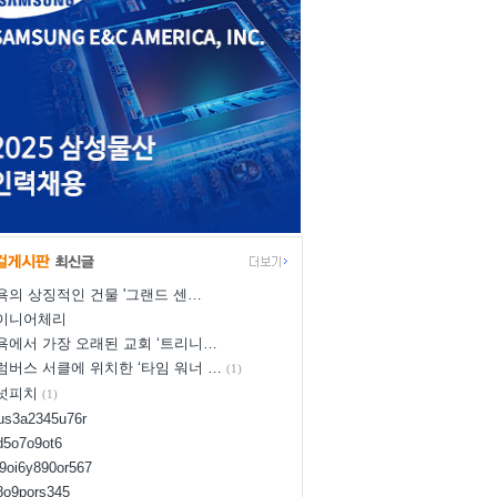
욕의 상징적인 건물 '그랜드 센…
이니어체리
욕에서 가장 오래된 교회 ‘트리니…
럼버스 서클에 위치한 ‘타임 워너 …
(1)
넛피치
(1)
yus3a2345u76r
d5o7o9ot6
l9oi6y890or567
i8o9pors345