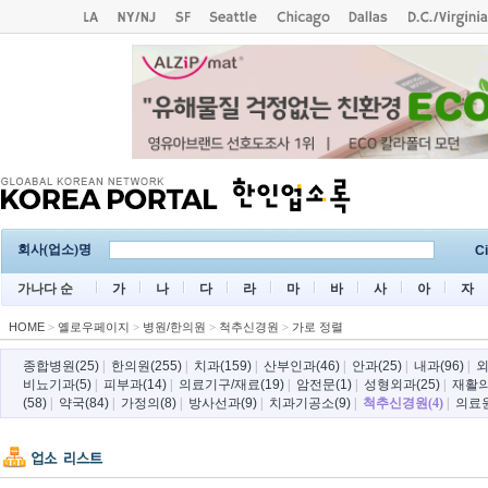
회사(업소)명
Ci
가나다 순
가
나
다
라
마
바
사
아
자
HOME
>
옐로우페이지
>
병원/한의원
>
척추신경원
>
가로 정렬
종합병원(25)
|
한의원(255)
|
치과(159)
|
산부인과(46)
|
안과(25)
|
내과(96)
|
외
비뇨기과(5)
|
피부과(14)
|
의료기구/재료(19)
|
암전문(1)
|
성형외과(25)
|
재활의
(58)
|
약국(84)
|
가정의(8)
|
방사선과(9)
|
치과기공소(9)
|
척추신경원(4)
|
의료원