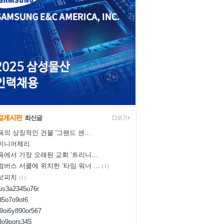
욕의 상징적인 건물 '그랜드 센…
이니어체리
욕에서 가장 오래된 교회 ‘트리니…
럼버스 서클에 위치한 ‘타임 워너 …
(1)
넛피치
(1)
yus3a2345u76r
d5o7o9ot6
l9oi6y890or567
i8o9pors345