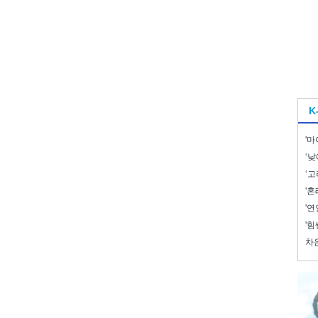
K
'마
‘낮
‘고
'혼
'연
'힘
차은