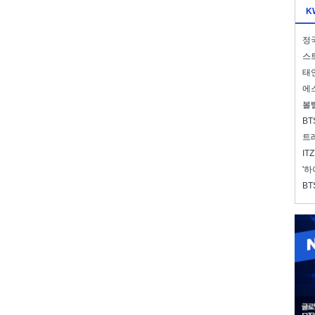
K
정국
스트
태연
에스
볼
BT
트레
IT
'하
BT