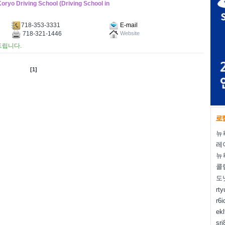
iving School (Driving School in
718-353-3331
E-mail
718-321-1446
Website
드립니다.
[1]
뉴
레
뉴
콜
도
rt
r6i
ek
sr