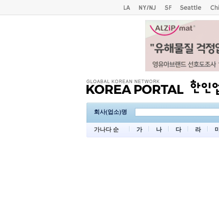
회사(업소)명
가나다 순
가
나
다
라