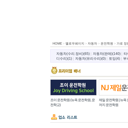
HOME
>
옐로우페이지
>
자동차
>
운전학원
>
가로 정
자동차(수리.정비)(65)
|
자동차(판매)(140)
|
타
디수리)(1)
|
자동차(유리수리)(0)
|
토잉(4)
|
부속
조이 운전학원 (뉴욕 운전학원, 운
제일 운전학원 | 뉴욕 
전학교)
저지 운전학원