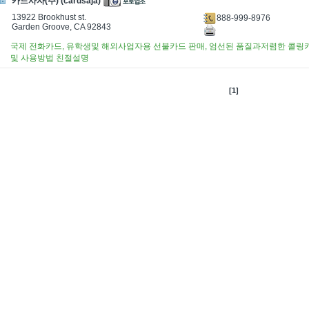
카드사자(주) (cardsaja)
13922 Brookhust st.
888-999-8976
Garden Groove, CA 92843
국제 전화카드, 유학생및 해외사업자용 선불카드 판매, 엄선된 품질과저렴한 콜링
및 사용방법 친절설명
[1]