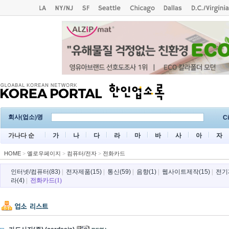
회사(업소)명
Ci
가나다 순
가
나
다
라
마
바
사
아
자
HOME
>
옐로우페이지
>
컴퓨터/전자
>
전화카드
인터넷/컴퓨터(83)
|
전자제품(15)
|
통신(59)
|
음향(1)
|
웹사이트제작(15)
|
전기
라(4)
|
전화카드(1)