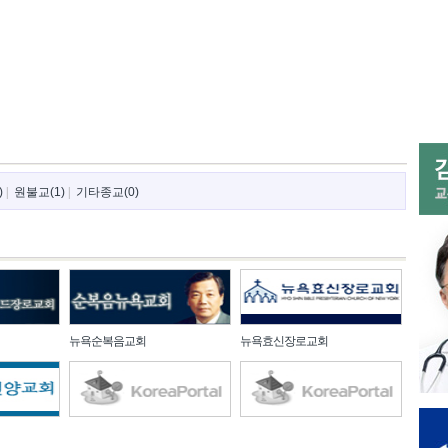
)
|
원불교(1)
|
기타종교(0)
뉴욕순복음교회
뉴욕효신장로교회