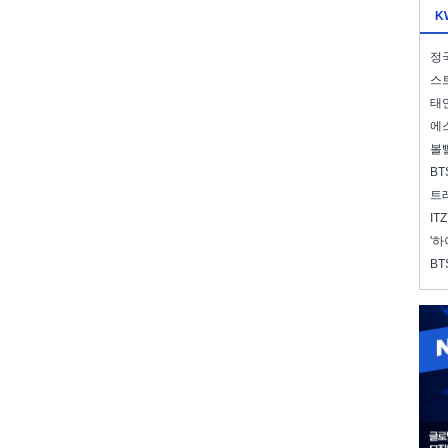
K
정국
스트
태연
에스
볼
BT
트레
IT
'하
BT