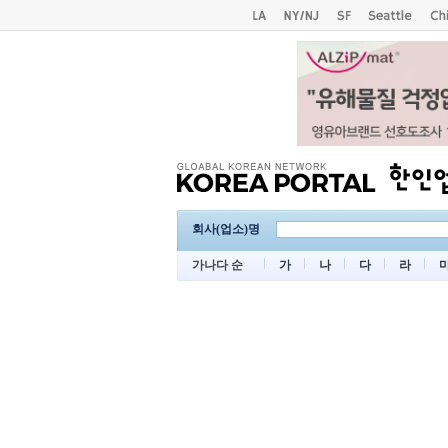
회사(업소)명
가나다 순
가
나
다
라