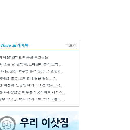
-Wave 드라마톡
더보기
이 데몬' 완벽한 비주얼 주인공들
에 뜨는 달’ 김영대, 표예진에 깜짝 고백...
려거란전쟁’ 최수종 본격 등장...거란군 2...
례대첩' 로운, 조이현과 결혼 결심…'3...
인' 이청아, 남궁민 데리러 조선 왔다…극...
쎈여자 강남순' 배우들의 굿바이 메시지 & ...
우·박규영, 학교 밖 데이트 포착 '오늘도 ...