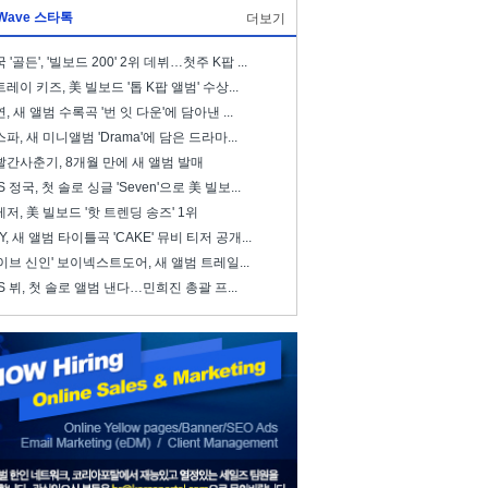
Wave 스타톡
더보기
 '골든', '빌보드 200' 2위 데뷔…첫주 K팝 ...
레이 키즈, 美 빌보드 '톱 K팝 앨범' 수상...
, 새 앨범 수록곡 '번 잇 다운'에 담아낸 ...
파, 새 미니앨범 'Drama'에 담은 드라마...
빨간사춘기, 8개월 만에 새 앨범 발매
S 정국, 첫 솔로 싱글 'Seven'으로 美 빌보...
저, 美 빌보드 '핫 트렌딩 송즈' 1위
ZY, 새 앨범 타이틀곡 'CAKE' 뮤비 티저 공개...
이브 신인' 보이넥스트도어, 새 앨범 트레일...
S 뷔, 첫 솔로 앨범 낸다…민희진 총괄 프...