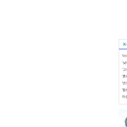
K
'마
‘낮
‘고
'혼
'연
'힘
차은