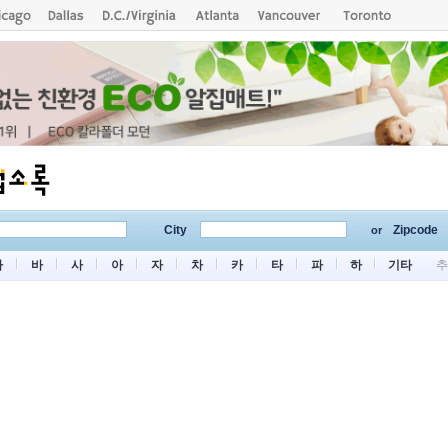
City
Zipcode
or
마
바
사
아
자
차
카
타
파
하
기타