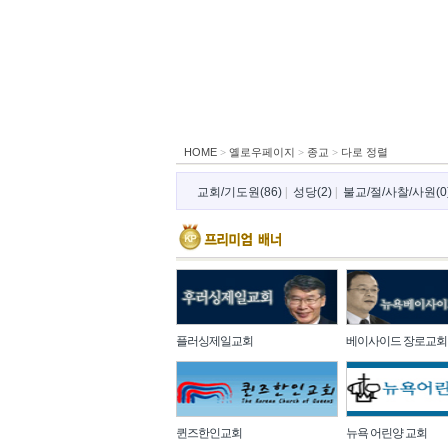
HOME
>
옐로우페이지
>
종교
>
다로 정렬
교회/기도원(86)
|
성당(2)
|
불교/절/사찰/사원(0
플러싱제일교회
베이사이드 장로교회
퀸즈한인교회
뉴욕 어린양 교회