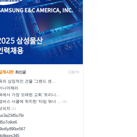
욕의 상징적인 건물 '그랜드 센…
이니어체리
욕에서 가장 오래된 교회 ‘트리니…
럼버스 서클에 위치한 ‘타임 워너 …
(1)
넛피치
(1)
yus3a2345u76r
d5o7o9ot6
l9oi6y890or567
i8o9pors345