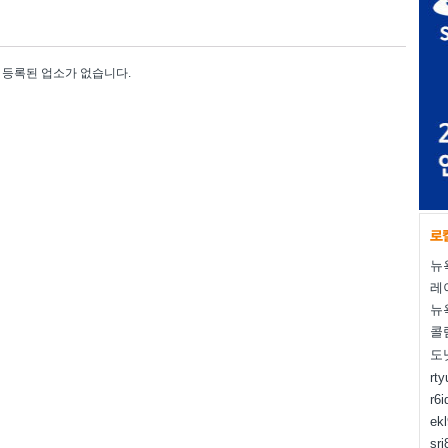
등록된 업소가 없습니다.
뉴
레
뉴
콜
도
rt
r6i
ek
sr