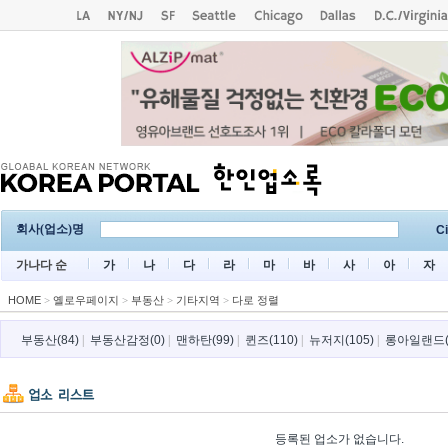
회사(업소)명
Ci
가나다 순
가
나
다
라
마
바
사
아
자
HOME
>
옐로우페이지
>
부동산
>
기타지역
>
다로 정렬
부동산(84)
|
부동산감정(0)
|
맨하탄(99)
|
퀸즈(110)
|
뉴저지(105)
|
롱아일랜드(
등록된 업소가 없습니다.