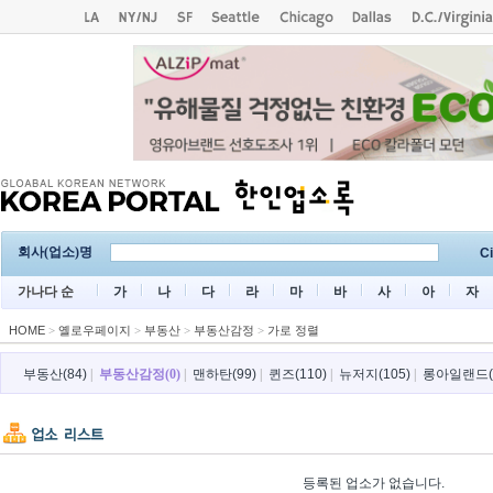
회사(업소)명
Ci
가나다 순
가
나
다
라
마
바
사
아
자
HOME
>
옐로우페이지
>
부동산
>
부동산감정
>
가로 정렬
부동산(84)
|
부동산감정(0)
|
맨하탄(99)
|
퀸즈(110)
|
뉴저지(105)
|
롱아일랜드(
등록된 업소가 없습니다.