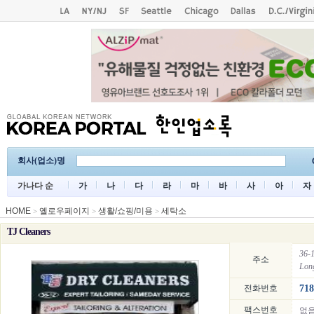
회사(업소)명
가나다 순
가
나
다
라
마
바
사
아
자
HOME
옐로우페이지
생활/쇼핑/미용
세탁소
>
>
>
TJ Cleaners
36-1
주소
Long
전화번호
718
팩스번호
없