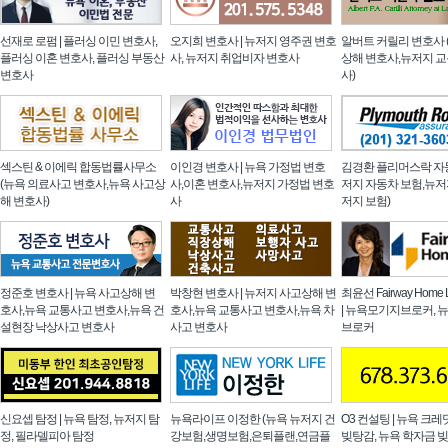
선재로 로펌 | 플러싱 이민 변호사,
오지희 변호사 | 뉴저지 영주권 변호
알버트 커릴리 변호사 
플러싱 이혼 변호사, 플러싱 부동산
사, 뉴저지 취업비자 변호사
상해 변호사,뉴저지 
변호사
사)
섹스틴 & 이에릭 합동법률사무소
이인경 변호사 | 뉴욕 가정법 변호
김경환 플리머스락 자동
(뉴욕 의료사고 변호사,뉴욕 사고상
사,이혼 변호사,뉴저지 가정법 변호
저지 자동차 보험,뉴저
해 변호사)
사
저지 보험)
정준호 변호사 | 뉴욕 사고상해 변
박창현 변호사 | 뉴저지 사고상해 변
최윤선 Fairway Home
호사,뉴욕 교통사고 변호사,뉴욕 건
호사,뉴욕 교통사고 변호사,뉴욕 차
| 뉴욕모기지브로커,
설현장 낙상사고 변호사
사고 변호사
브로커
신요셉 탐정 | 뉴욕 탐정, 뉴저지 탐
뉴욕라이프 이정한 (뉴욕 뉴저지 건
O3 컨설팅 | 뉴욕 크레
정, 필라델피아 탐정
강보험,생명보험,은퇴플랜,연금플
빚탕감, 뉴욕 학자금 빚