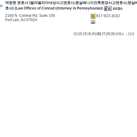
박창현 변호사 (필라델피아낙상사고변호사,펜실베니아건축현장사고변호사,펜
호사) (Law Offices of Conrad (Attorney in Pennsylvania))
2160 N. Central Rd. Suite 106
917-923-3032
Fort Lee, NJ 07024
...
[1]
[2]
[3]
[4]
[5]
[6]
[7]
[8]
[9]
[10]
[11]