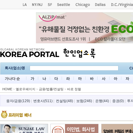
회사(업소)명
Ci
가나다 순
가
나
다
라
마
바
사
아
자
HOME
>
옐로우페이지
>
금융/법률/컨설팅
>
바로 정렬
융자/금융(129)
|
변호사(511)
|
컨설팅(48)
|
보험(246)
|
은행(44)
|
증권(0)
|
투자