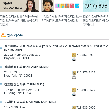
지윤진 심리상담 클리닉 | 뉴욕 심
버겐심리상담 | 뉴저지 심리상담, 뉴
김병석 정신과 | 뉴저
리상담, 뉴욕 심리치료, 뉴욕 심리
저지 심리치료, 뉴저지 정신상담
정신과,필라델피아 정
치료사
컷 정신과
김은희박사 마음 건강 클리닉 |뉴저지 소아 청소년 정신과치료,뉴저지 소아 청소년 정
E. Kim, DNP)
222-15 Northern Boulevard
718-352-6093
Bayside, NY 11361
김해암 정신과 (HAE AM KIM, M.D.)
230 E. 73 St.
212-879-2322
New York , NY 10021
김호연 정신과 (H.Y. KIM, M.D.)
136-85 Roosevelt Ave. 2Fl.
718-886-6677
Flushing , NY 11354
노재문 신경외과 (JAE MUN NOH, M.D.)
136-78 39 , Ave.
718-539-6600