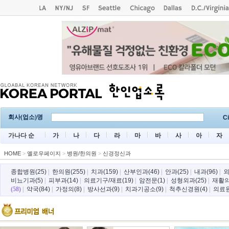
회사(업소)명
Ci
가나다 순
가
나
다
라
마
바
사
아
자
HOME
>
옐로우페이지
>
병원/한의원
>
신경정신과
종합병원(25)
|
한의원(255)
|
치과(159)
|
산부인과(46)
|
안과(25)
|
내과(96)
|
외
비뇨기과(5)
|
피부과(14)
|
의료기구/재료(19)
|
암전문(1)
|
성형외과(25)
|
재활의
(58)
|
약국(84)
|
가정의(8)
|
방사선과(9)
|
치과기공소(9)
|
척추신경원(4)
|
의료원