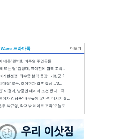
-Wave 드라마톡
더보기
이 데몬' 완벽한 비주얼 주인공들
에 뜨는 달’ 김영대, 표예진에 깜짝 고백...
려거란전쟁’ 최수종 본격 등장...거란군 2...
례대첩' 로운, 조이현과 결혼 결심…'3...
인' 이청아, 남궁민 데리러 조선 왔다…극...
쎈여자 강남순' 배우들의 굿바이 메시지 & ...
우·박규영, 학교 밖 데이트 포착 '오늘도 ...