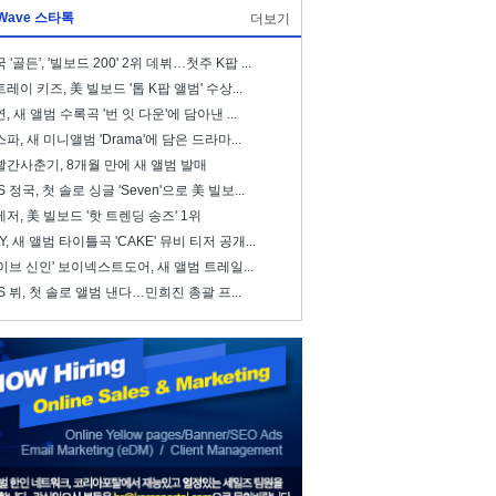
Wave 스타톡
더보기
 '골든', '빌보드 200' 2위 데뷔…첫주 K팝 ...
레이 키즈, 美 빌보드 '톱 K팝 앨범' 수상...
, 새 앨범 수록곡 '번 잇 다운'에 담아낸 ...
파, 새 미니앨범 'Drama'에 담은 드라마...
빨간사춘기, 8개월 만에 새 앨범 발매
S 정국, 첫 솔로 싱글 'Seven'으로 美 빌보...
저, 美 빌보드 '핫 트렌딩 송즈' 1위
ZY, 새 앨범 타이틀곡 'CAKE' 뮤비 티저 공개...
이브 신인' 보이넥스트도어, 새 앨범 트레일...
S 뷔, 첫 솔로 앨범 낸다…민희진 총괄 프...