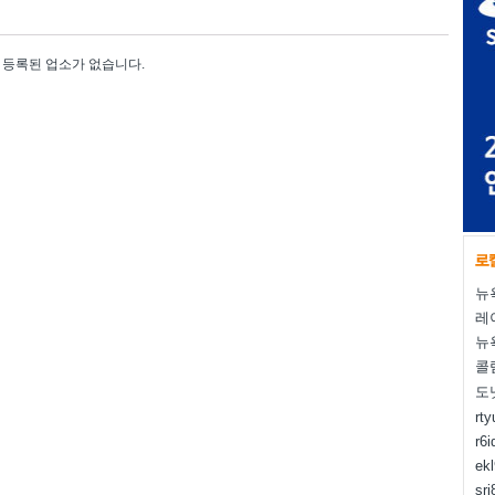
등록된 업소가 없습니다.
뉴
레
뉴
콜
도
rt
r6i
ek
sr