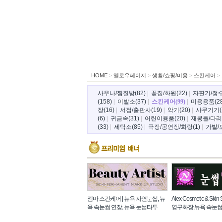
HOME
>
옐로우페이지
>
생활/쇼핑/미용
>
스킨케어
>
사우나/찜질방(82)
|
꽃집/화원(22)
|
자판기/정수
(158)
|
이발소(37)
|
스킨케어(99)
|
미용용품(28
장(16)
|
서점/출판사(19)
|
악기(20)
|
사무기기(1
(6)
|
귀금속(31)
|
어린이용품(20)
|
재봉틀/다리
(33)
|
세탁소(85)
|
극장/공연장/화랑(1)
|
가발/
젬마 스킨케어 | 뉴욕 자연눈썹, 뉴
Alex Cosmetic & Skin
욕 속눈썹 연장, 뉴욕 눈썹타투
영구화장,뉴욕 속눈썹