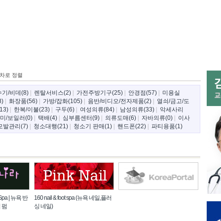
차로 정렬
기/비데(8)
|
렌탈서비스(2)
|
가전주방기구(25)
|
안경점(57)
|
미용실
)
|
화장품(56)
|
가방/잡화(105)
|
음반/비디오/전자제품(2)
|
열쇠/금고/도
3)
|
한복/이불(23)
|
구두(6)
|
여성의류(84)
|
남성의류(33)
|
악세사리
미/보일러(0)
|
택배(4)
|
심부름센터(9)
|
의류도매(6)
|
자바의류(0)
|
이사
모발관리(7)
|
청소대행(21)
|
청소기 판매(1)
|
핸드폰(22)
|
파티용품(1)
 Spa | 뉴욕 반
160 nail & foot spa (뉴욕 네일,플러
 펌
싱 네일)