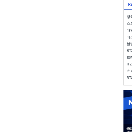
K
정국
스트
태연
에스
볼
BT
트레
IT
'하
BT