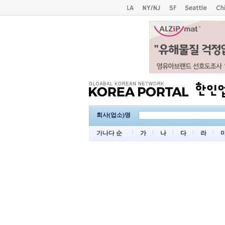
회사(업소)명
가나다 순
가
나
다
라