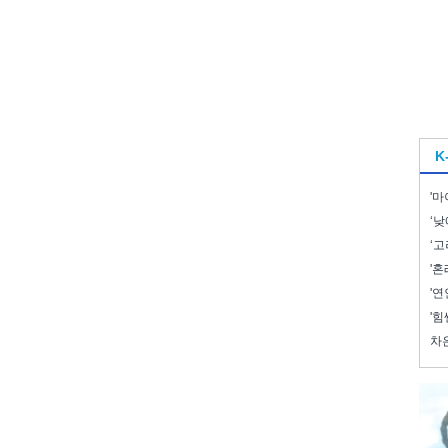
K
'마
‘낮
‘고
'혼
'연
'힘
차은