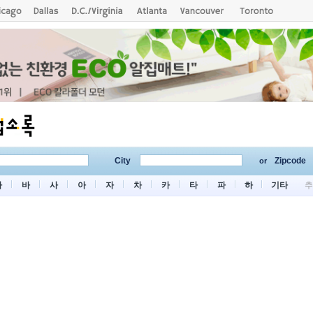
City
Zipcode
or
마
바
사
아
자
차
카
타
파
하
기타