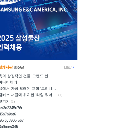
욕의 상징적인 건물 '그랜드 센…
이니어체리
욕에서 가장 오래된 교회 ‘트리니…
럼버스 서클에 위치한 ‘타임 워너 …
(1)
넛피치
(1)
yus3a2345u76r
d5o7o9ot6
l9oi6y890or567
i8o9pors345