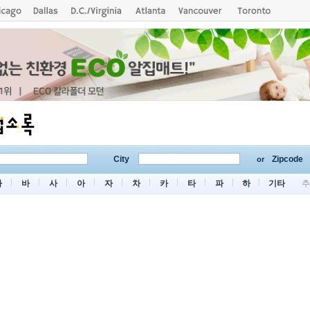
City
Zipcode
or
마
바
사
아
자
차
카
타
파
하
기타