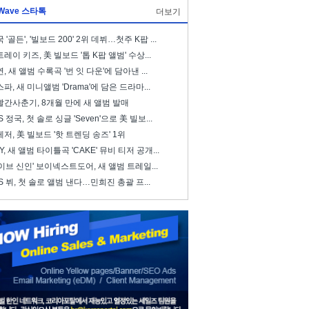
Wave 스타톡
더보기
 '골든', '빌보드 200' 2위 데뷔…첫주 K팝 ...
레이 키즈, 美 빌보드 '톱 K팝 앨범' 수상...
, 새 앨범 수록곡 '번 잇 다운'에 담아낸 ...
파, 새 미니앨범 'Drama'에 담은 드라마...
빨간사춘기, 8개월 만에 새 앨범 발매
S 정국, 첫 솔로 싱글 'Seven'으로 美 빌보...
저, 美 빌보드 '핫 트렌딩 송즈' 1위
ZY, 새 앨범 타이틀곡 'CAKE' 뮤비 티저 공개...
이브 신인' 보이넥스트도어, 새 앨범 트레일...
S 뷔, 첫 솔로 앨범 낸다…민희진 총괄 프...