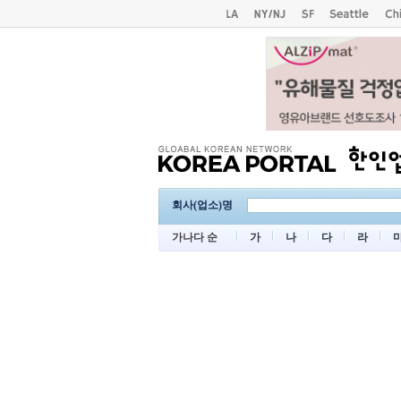
회사(업소)명
가나다 순
가
나
다
라