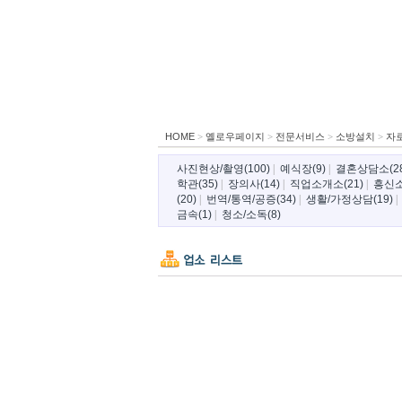
HOME
>
옐로우페이지
>
전문서비스
>
소방설치
>
자
사진현상/촬영(100)
|
예식장(9)
|
결혼상담소(28
학관(35)
|
장의사(14)
|
직업소개소(21)
|
흥신소
(20)
|
번역/통역/공증(34)
|
생활/가정상담(19)
금속(1)
|
청소/소독(8)