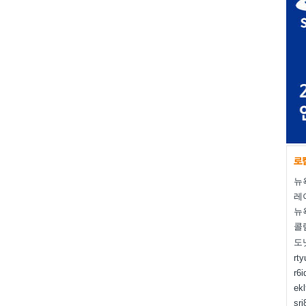
뉴
레
뉴
콜
도
rt
r6i
ek
sr