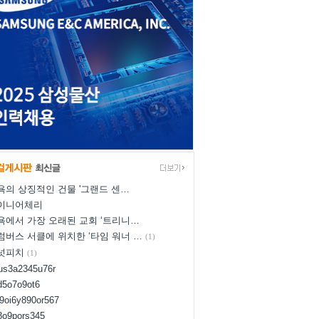
욕의 상징적인 건물 '그랜드 센…
이니어체리
욕에서 가장 오래된 교회 ‘트리니…
럼버스 서클에 위치한 ‘타임 워너 …
(1)
넛피치
(1)
yus3a2345u76r
d5o7o9ot6
l9oi6y890or567
i8o9pors345