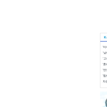
K
'마
‘낮
‘고
'혼
'연
'힘
차은