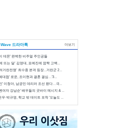
-Wave 드라마톡
더보기
이 데몬' 완벽한 비주얼 주인공들
에 뜨는 달’ 김영대, 표예진에 깜짝 고백...
려거란전쟁’ 최수종 본격 등장...거란군 2...
례대첩' 로운, 조이현과 결혼 결심…'3...
인' 이청아, 남궁민 데리러 조선 왔다…극...
쎈여자 강남순' 배우들의 굿바이 메시지 & ...
우·박규영, 학교 밖 데이트 포착 '오늘도 ...