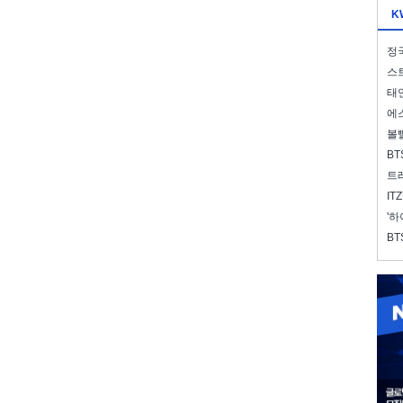
K
정국
스트
태연
에스
볼
BT
트레
IT
'하
BT