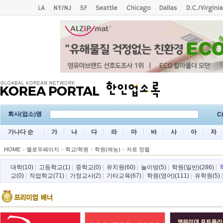
회사(업소)명
Ci
가나다 순
가
나
다
라
마
바
사
아
자
HOME
>
옐로우페이지
>
학교/학원
>
학원(예능)
>
자로 정렬
대학(10)
|
고등학교(1)
|
중학교(0)
|
유치원(60)
|
놀이방(5)
|
학원(일반)(286)
|
교(0)
|
직업학교(71)
|
가정교사(2)
|
기타교육(67)
|
학원(영어)(111)
|
유학원(5)