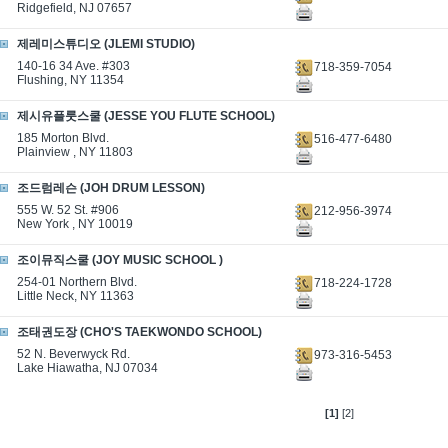
Ridgefield, NJ 07657
제레미스튜디오 (JLEMI STUDIO)
140-16 34 Ave. #303
718-359-7054
Flushing, NY 11354
제시유플룻스쿨 (JESSE YOU FLUTE SCHOOL)
185 Morton Blvd.
516-477-6480
Plainview , NY 11803
조드럼레슨 (JOH DRUM LESSON)
555 W. 52 St. #906
212-956-3974
New York , NY 10019
조이뮤직스쿨 (JOY MUSIC SCHOOL )
254-01 Northern Blvd.
718-224-1728
Little Neck, NY 11363
조태권도장 (CHO'S TAEKWONDO SCHOOL)
52 N. Beverwyck Rd.
973-316-5453
Lake Hiawatha, NJ 07034
[1]
[2]