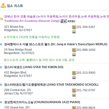
정혜선 한국 전통 예술원 (뉴저지 무용학원,뉴저지 한국무용,뉴욕 무용학원,뉴욕 한국무
Traditional Art Academy (Heasun Jung))
321 Broad Ave.
201-294-5267
Ridgefield, NJ 07657
뉴저지에서 13년에 전통을 자랑하는 무용원
장세형박사 & 아델 댄스스포츠 월드 (Dr. Jang & Adele's DanceSport WORLD)
24 New Bridge Road
201-898-1650
Bergenfield , NJ 07621
댄스스포츠 교육, 볼룸댄스 및 라틴 댄스 프로그램, 공연
장스타 태권도 (JANG STAR TAE KWON DO)
432 Bergen Blvd.
201-313-5900
Ridgefield, NJ 07657
장스타태권도/합기도종합체육관 (JANG STAR TAEKWONDO SCHOOL)
299 Central Ave. 1Fl.
201-792-0797
Jersey City, NJ 07307
정성헌재즈피아노교실 (CHUNGSUNGHUN JAZZ PIANO)
705 Grand Ave. 2Fl.
201-840-8824