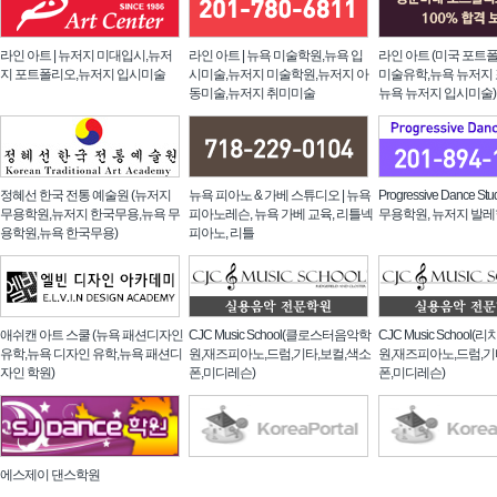
라인 아트 | 뉴저지 미대입시,뉴저
라인 아트 | 뉴욕 미술학원,뉴욕 입
라인 아트 (미국 포트
지 포트폴리오,뉴저지 입시미술
시미술,뉴저지 미술학원,뉴저지 아
미술유학,뉴욕 뉴저지
동미술,뉴저지 취미미술
뉴욕 뉴저지 입시미술)
정혜선 한국 전통 예술원 (뉴저지
뉴욕 피아노 & 가베 스튜디오 | 뉴욕
Progressive Dance St
무용학원,뉴저지 한국무용,뉴욕 무
피아노레슨, 뉴욕 가베 교육, 리틀넥
무용학원, 뉴저지 발
용학원,뉴욕 한국무용)
피아노, 리틀
애쉬캔 아트 스쿨 (뉴욕 패션디자인
CJC Music School(클로스터음악학
CJC Music Schoo
유학,뉴욕 디자인 유학,뉴욕 패션디
원,재즈피아노,드럼,기타,보컬,색소
원,재즈피아노,드럼,기
자인 학원)
폰,미디레슨)
폰,미디레슨)
에스제이 댄스학원