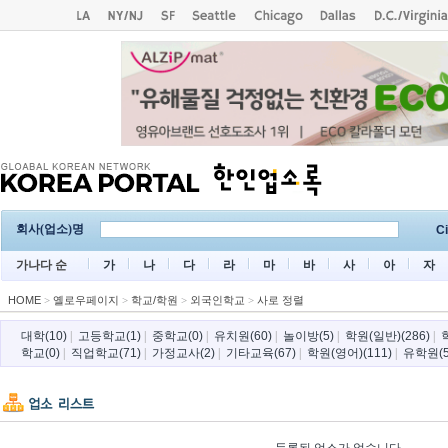
회사(업소)명
Ci
가나다 순
가
나
다
라
마
바
사
아
자
HOME
>
옐로우페이지
>
학교/학원
>
외국인학교
>
사로 정렬
대학(10)
|
고등학교(1)
|
중학교(0)
|
유치원(60)
|
놀이방(5)
|
학원(일반)(286)
|
학교(0)
|
직업학교(71)
|
가정교사(2)
|
기타교육(67)
|
학원(영어)(111)
|
유학원(5